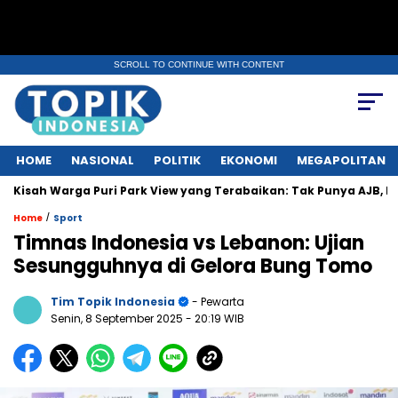
SCROLL TO CONTINUE WITH CONTENT
HOME
NASIONAL
POLITIK
EKONOMI
MEGAPOLITAN
Warga Puri Park View yang Terabaikan: Tak Punya AJB, Dapat Linta
/
Home
Sport
Timnas Indonesia vs Lebanon: Ujian
Sesungguhnya di Gelora Bung Tomo
Tim Topik Indonesia
- Pewarta
Senin, 8 September 2025
- 20:19 WIB