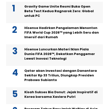
Gravity Game Unite Resmi Buka Open
Beta Test Kedua Ragnarok Zero: Global
untuk PC
Hisense Hadirkan Pengalaman Menonton
FIFA World Cup 2026™ yang Lebih Seru dan
Imersif dari Rumah
Hisense Luncurkan Materi Iklan Piala
Dunia FIFA 2026™, Dekatkan Penggemar
Lewat Inovasi Teknologi
Qatar akan Investasi dengan Danantara
Sekitar Rp 33 Triliun, Diungkap Presiden
Prabowo Subianto
Kisah Sukses Bia Donut: Jejak Inspiratif di
Korea bersama Xaviera Putri
Program Tahun Baru Imlek WePlay di Asia