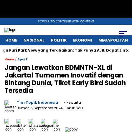
SCROLL TO CONTINUE WITH CONTENT
HOME
NASIONAL
POLITIK
EKONOMI
MEGAPOLITAN
 Park View yang Terabaikan: Tak Punya AJB, Dapat Lintah, Listrik 
/
Home
Sport
Jangan Lewatkan BDMNTN-XL di
Jakarta! Turnamen Inovatif dengan
Bintang Dunia, Tiket Early Bird Sudah
Tersedia
Tim Topik Indonesia
- Pewarta
Jumat, 6 September 2024
- 14:36 WIB