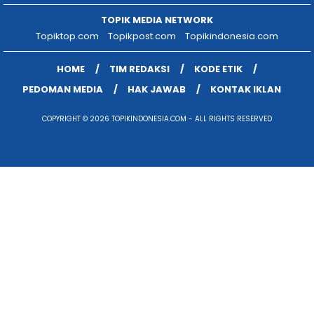
TOPIK MEDIA NETWORK
Topiktop.com
Topikpost.com
Topikindonesia.com
HOME
TIM REDAKSI
KODE ETIK
PEDOMAN MEDIA
HAK JAWAB
KONTAK IKLAN
COPYRIGHT © 2026 TOPIKINDONESIA.COM - ALL RIGHTS RESERVED