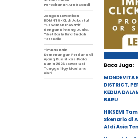
Sukses Bobol
Pertahanan Arab Saudi
Jangan Lewatkan
BDMNTN-XL di Jakarta!
Turnamen Inovatif
dengan Bintang Dunia,
Tiket Early Bird Sudah
Tersedia
Timnas Raih
Kemenangan Perdana di
Ajang Kualifikasi Piala
Dunia 2026 Lewat Gol
Baca Juga:
Tunggal Egy Maulana
Vikri
MONDEVITA 
DISTRICT, P
KEDUA DALA
BARU
HIKSEMI Tam
Skenario di
AI di Asia T