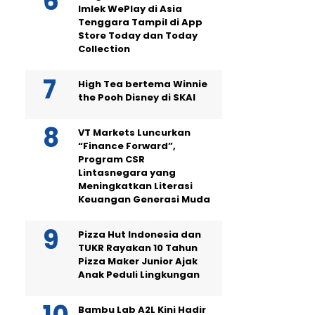
Imlek WePlay di Asia
Tenggara Tampil di App
Store Today dan Today
Collection
High Tea bertema Winnie
the Pooh Disney di SKAI
VT Markets Luncurkan
“Finance Forward”,
Program CSR
Lintasnegara yang
Meningkatkan Literasi
Keuangan Generasi Muda
Pizza Hut Indonesia dan
TUKR Rayakan 10 Tahun
Pizza Maker Junior Ajak
Anak Peduli Lingkungan
Bambu Lab A2L Kini Hadir