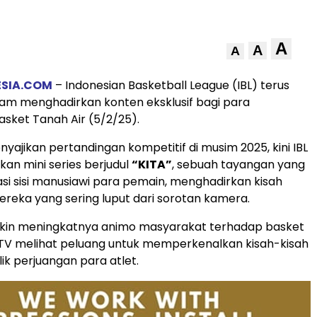
A
A
A
ESIA.COM
– Indonesian Basketball League (IBL) terus
lam menghadirkan konten eksklusif bagi para
sket Tanah Air (5/2/25).
yajikan pertandingan kompetitif di musim 2025, kini IBL
an mini series berjudul
“KITA”
, sebuah tayangan yang
i sisi manusiawi para pemain, menghadirkan kisah
reka yang sering luput dari sorotan kamera.
in meningkatnya animo masyarakat terhadap basket
L TV melihat peluang untuk memperkenalkan kisah-kisah
alik perjuangan para atlet.