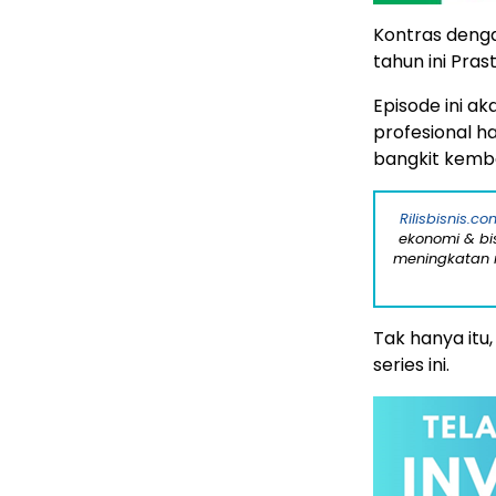
Kontras dengan
tahun ini Pras
Episode ini 
profesional h
bangkit kemba
Rilisbisnis.co
ekonomi & bi
meningkatan r
Tak hanya itu,
series ini.