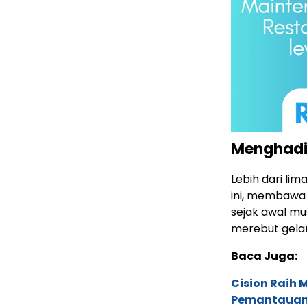
Menghadir
Lebih dari li
ini, membawa
sejak awal mu
merebut gelar
Baca Juga:
Cision Raih
Pemantauan d