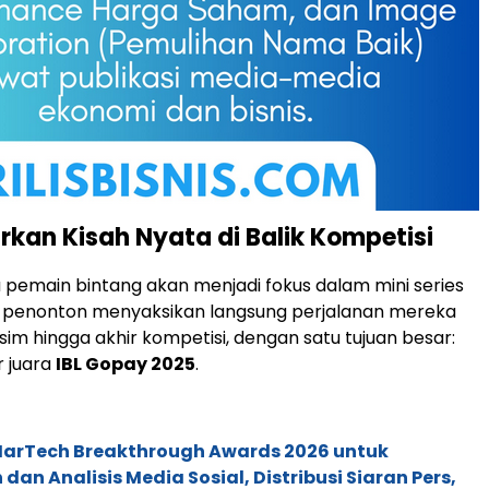
kan Kisah Nyata di Balik Kompetisi
ma pemain bintang akan menjadi fokus dalam mini series
 penonton menyaksikan langsung perjalanan mereka
sim hingga akhir kompetisi, dengan satu tujuan besar:
 juara
IBL Gopay 2025
.
 MarTech Breakthrough Awards 2026 untuk
an Analisis Media Sosial, Distribusi Siaran Pers,