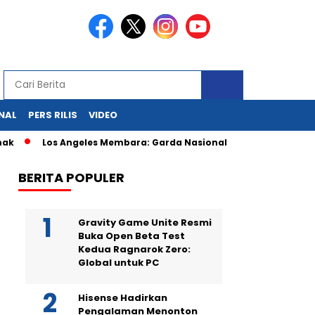
NAL
PERS RILIS
VIDEO
Los Angeles Membara: Garda Nasional Kepung Demonstran Imigr
BERITA POPULER
Gravity Game Unite Resmi
Buka Open Beta Test
Kedua Ragnarok Zero:
Global untuk PC
Hisense Hadirkan
Pengalaman Menonton