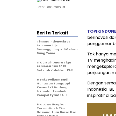
Foto : Dokumen Ist
TOPIKINDON
Berita Terkait
berinovasi da
Timnas Indonesia vs
penggemar ba
Lebanon: Ujian
Sesungguhnya di Gelora
Bung Tomo
Tak hanya men
TV menghadirk
ITOC Raih Juara Tiga
mengeksploras
PROPAMI CUP 2025
Setelah Kalahkan FAC
perjuangan me
Menko Polkam Budi
Dengan semak
Gunawan Tanggapi
Kasus AKP Dadang
Indonesia, IB
Iskandar Tembak
inspiratif di b
Kompol Ryanto Ulil
Prabowo Ucapkan
Terima Kasih Tim
Nasional Luar Biasa Usai