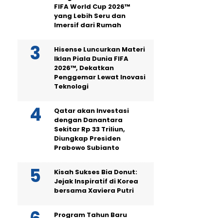
FIFA World Cup 2026™
yang Lebih Seru dan
Imersif dari Rumah
Hisense Luncurkan Materi
Iklan Piala Dunia FIFA
2026™, Dekatkan
Penggemar Lewat Inovasi
Teknologi
Qatar akan Investasi
dengan Danantara
Sekitar Rp 33 Triliun,
Diungkap Presiden
Prabowo Subianto
Kisah Sukses Bia Donut:
Jejak Inspiratif di Korea
bersama Xaviera Putri
Program Tahun Baru