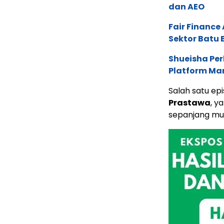
dan AEO
Fair Financ
Sektor Batu 
Shueisha Pe
Platform Ma
Salah satu e
Prastawa
, y
sepanjang mus