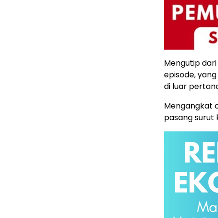
Mengutip dar
episode, yan
di luar pertan
Mengangkat ce
pasang surut