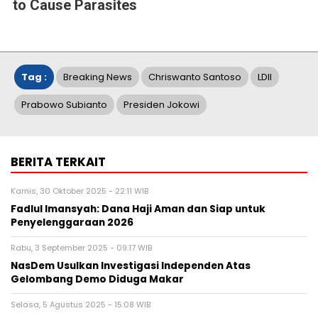
to Cause Parasites
Tag :
Breaking News
Chriswanto Santoso
LDII
Prabowo Subianto
Presiden Jokowi
BERITA TERKAIT
Kamis, 30 Oktober 2025 - 22:11 WIB
Fadlul Imansyah: Dana Haji Aman dan Siap untuk
Penyelenggaraan 2026
Rabu, 3 September 2025 - 09:17 WIB
NasDem Usulkan Investigasi Independen Atas
Gelombang Demo Diduga Makar
Selasa, 5 Agustus 2025 - 15:08 WIB