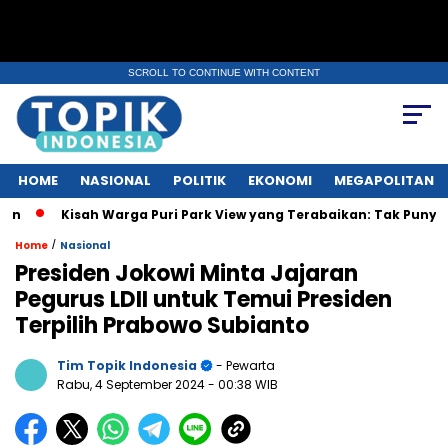
SCROLL TO CONTINUE WITH CONTENT
HOME
NASIONAL
POLITIK
EKONOMI
MEGAPOLITAN
Kisah Warga Puri Park View yang Terabaikan: Tak Punya AJB, Dapa
/
Home
Nasional
Presiden Jokowi Minta Jajaran
Pegurus LDII untuk Temui Presiden
Terpilih Prabowo Subianto
Tim Topik Indonesia
- Pewarta
Rabu, 4 September 2024
- 00:38 WIB