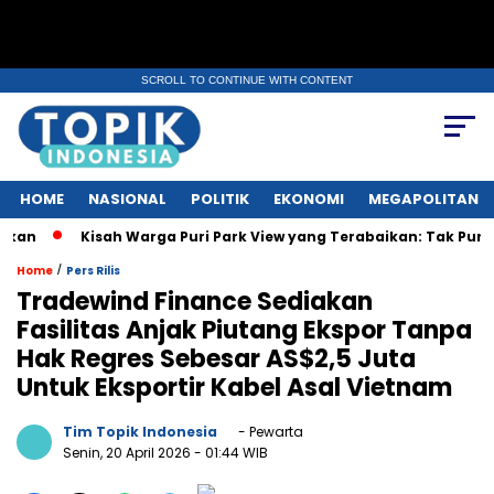
SCROLL TO CONTINUE WITH CONTENT
HOME
NASIONAL
POLITIK
EKONOMI
MEGAPOLITAN
Kisah Warga Puri Park View yang Terabaikan: Tak Punya AJB, Dap
/
Home
Pers Rilis
Tradewind Finance Sediakan
Fasilitas Anjak Piutang Ekspor Tanpa
Hak Regres Sebesar AS$2,5 Juta
Untuk Eksportir Kabel Asal Vietnam
Tim Topik Indonesia
- Pewarta
Senin, 20 April 2026
- 01:44 WIB