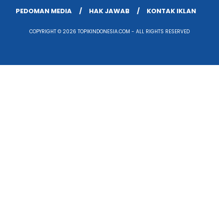
PEDOMAN MEDIA
HAK JAWAB
KONTAK IKLAN
COPYRIGHT © 2026 TOPIKINDONESIA.COM - ALL RIGHTS RESERVED