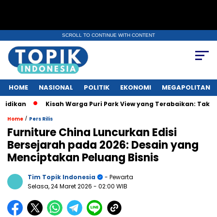
SCROLL TO CONTINUE WITH CONTENT
HOME
NASIONAL
POLITIK
EKONOMI
MEGAPOLITAN
n
Kisah Warga Puri Park View yang Terabaikan: Tak Punya AJB
/
Home
Pers Rilis
Furniture China Luncurkan Edisi
Bersejarah pada 2026: Desain yang
Menciptakan Peluang Bisnis
Tim Topik Indonesia
- Pewarta
Selasa, 24 Maret 2026
- 02:00 WIB