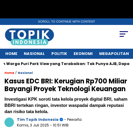
SCROLL TO CONTINUE WITH CONTENT
HOME
NASIONAL
POLITIK
EKONOMI
MEGAPOLITAN
uri Park View yang Terabaikan: Tak Punya AJB, Dapat Lintah, Listr
/
Home
Nasional
Kasus EDC BRI: Kerugian Rp700 Miliar
Bayangi Proyek Teknologi Keuangan
Investigasi KPK soroti tata kelola proyek digital BRI, saham
BBRI tertekan ringan, investor waspadai dampak reputasi
dan risiko tata kelola.
Tim Topik Indonesia
- Pewarta
Kamis, 3 Juli 2025
- 10:51 WIB