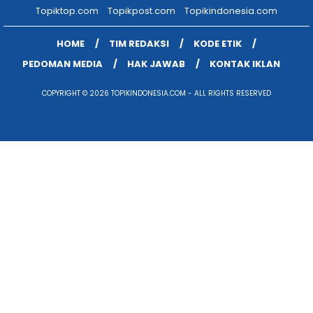
Topiktop.com
Topikpost.com
Topikindonesia.com
HOME
TIM REDAKSI
KODE ETIK
PEDOMAN MEDIA
HAK JAWAB
KONTAK IKLAN
COPYRIGHT © 2026 TOPIKINDONESIA.COM - ALL RIGHTS RESERVED