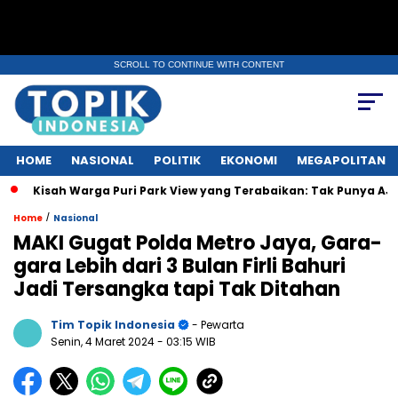
SCROLL TO CONTINUE WITH CONTENT
HOME
NASIONAL
POLITIK
EKONOMI
MEGAPOLITAN
h Warga Puri Park View yang Terabaikan: Tak Punya AJB, Dapat Lin
/
Home
Nasional
MAKI Gugat Polda Metro Jaya, Gara-
gara Lebih dari 3 Bulan Firli Bahuri
Jadi Tersangka tapi Tak Ditahan
Tim Topik Indonesia
- Pewarta
Senin, 4 Maret 2024
- 03:15 WIB