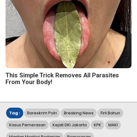
This Simple Trick Removes All Parasites
From Your Body!
Tag :
Bareskrim Polri
Breaking News
Firli Bahuri
Kasus Pemerasan
Kejati DKI Jakarta
KPK
MAKI
Mantan Menteri Pertanian
Pemerasan