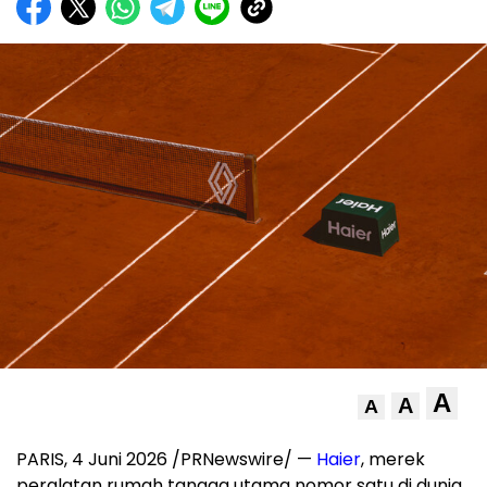
A
A
A
PARIS
,
4 Juni 2026
/PRNewswire/ —
Haier
, merek
peralatan rumah tangga utama nomor satu di dunia