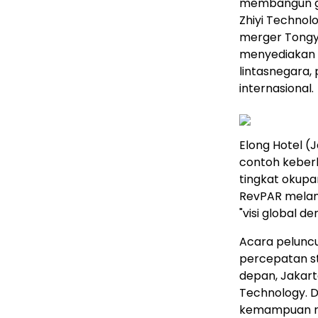
membangun gu
Zhiyi Technolo
merger Tongyi
menyediakan 
lintasnegara, 
internasional.
Elong Hotel (J
contoh keberh
tingkat okupan
RevPAR melam
"visi global d
Acara peluncu
percepatan s
depan, Jakart
Technology. D
kemampuan ran