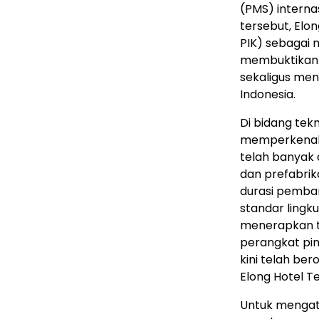
(PMS) interna
tersebut, Elo
PIK) sebagai m
membuktikan k
sekaligus me
Indonesia.
Di bidang tekn
memperkenalk
telah banyak 
dan prefabri
durasi pemba
standar lingk
menerapkan te
perangkat pin
kini telah ber
Elong Hotel T
Untuk mengata