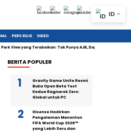
ID
NAL
PERS RILIS
VIDEO
 Park View yang Terabaikan: Tak Punya AJB, Dapat Lintah, Listrik
BERITA POPULER
Gravity Game Unite Resmi
Buka Open Beta Test
Kedua Ragnarok Zero:
Global untuk PC
Hisense Hadirkan
Pengalaman Menonton
FIFA World Cup 2026™
yang Lebih Seru dan