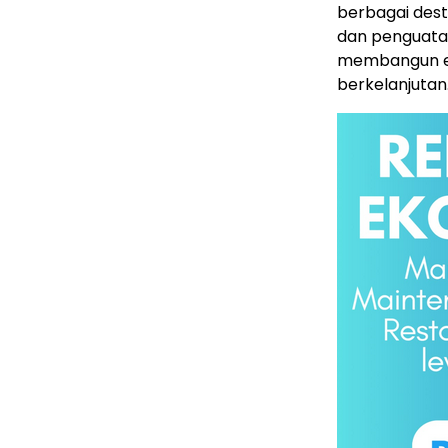
berbagai desti
dan penguatan
membangun ek
berkelanjutan