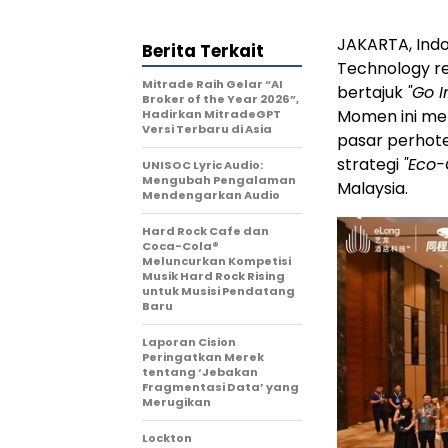
JAKARTA, Indo
Berita Terkait
Technology re
Mitrade Raih Gelar “AI
bertajuk
"Go 
Broker of the Year 2026”,
Momen ini me
Hadirkan MitradeGPT
Versi Terbaru di Asia
pasar perhot
strategi
"Eco-
UNISOC Lyric Audio:
Mengubah Pengalaman
Malaysia.
Mendengarkan Audio
Hard Rock Cafe dan
Coca-Cola®
Meluncurkan Kompetisi
Musik Hard Rock Rising
untuk Musisi Pendatang
Baru
Laporan Cision
Peringatkan Merek
tentang ‘Jebakan
Fragmentasi Data’ yang
Merugikan
Lockton