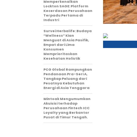
Memperkenalkan
Lockton SAGE: Platform
Kecerdasan Perusahaan
Terpadu Pertama di
Industri
Survei Herbalife: Budaya
“Wellness” Kian
Menguat di Asia Pasifik,
Empat dari Lima
Konsumen
Memprioritaskan
Kesehatan Holistik
PCG Global Rampungkan
Pendanaan Pra-Seri A,
Tangkap Peluang dari
Pesatnya Kebutuhan
Energi di Asia Tenggara
Mintoak Mengumumkan
Akuisisi terhadap
Perusahaan Fintech ICC
Loyalty yang Berkantor
Pusat di Timur Tengah.