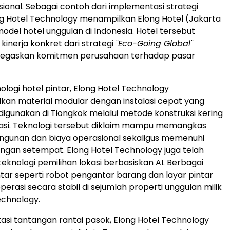
sional. Sebagai contoh dari implementasi strategi
ng Hotel Technology menampilkan Elong Hotel (Jakarta
odel hotel unggulan di Indonesia. Hotel tersebut
inerja konkret dari strategi
"Eco-Going Global"
negaskan komitmen perusahaan terhadap pasar
ologi hotel pintar, Elong Hotel Technology
an material modular dengan instalasi cepat yang
digunakan di Tiongkok melalui metode konstruksi kering
kasi. Teknologi tersebut diklaim mampu memangkas
ngunan dan biaya operasional sekaligus memenuhi
ungan setempat. Elong Hotel Technology juga telah
knologi pemilihan lokasi berbasiskan AI. Berbagai
tar seperti robot pengantar barang dan layar pintar
operasi secara stabil di sejumlah properti unggulan milik
echnology.
si tantangan rantai pasok, Elong Hotel Technology