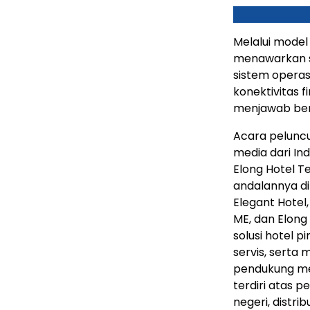
Melalui model
menawarkan s
sistem operasi
konektivitas 
menjawab berb
Acara peluncura
media dari In
Elong Hotel 
andalannya di
Elegant Hotel
ME, dan Elong
solusi hotel p
servis, serta 
pendukung me
terdiri atas 
negeri, distri