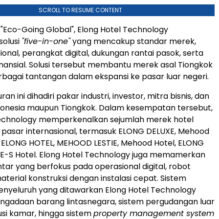
SCROLL TO RESUME CONTENT
 "Eco-Going Global", Elong Hotel Technology
olusi
"five-in-one"
yang mencakup standar merek,
onal, perangkat digital, dukungan rantai pasok, serta
finansial. Solusi tersebut membantu merek asal Tiongkok
agai tantangan dalam ekspansi ke pasar luar negeri.
n ini dihadiri pakar industri, investor, mitra bisnis, dan
donesia maupun Tiongkok. Dalam kesempatan tersebut,
Technology memperkenalkan sejumlah merek hotel
 pasar internasional, termasuk ELONG DELUXE, Mehood
, ELONG HOTEL, MEHOOD LESTIE, Mehood Hotel, ELONG
 E-S Hotel. Elong Hotel Technology juga memamerkan
intar yang berfokus pada operasional digital, robot
material konstruksi dengan instalasi cepat. Sistem
nyeluruh yang ditawarkan Elong Hotel Technology
pengadaan barang lintasnegara, sistem pergudangan luar
busi kamar, hingga sistem
property management system