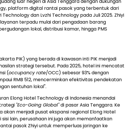
dang luar negeri di Asia Tenggara dengan dukungan
gy, platform digital rantai pasok yang terbentuk dari
 Technology dan Lvzhi Technology pada Juli 2025. Zhiyi
layanan terpadu mulai dari pengadaan barang
pergudangan lokal, distribusi kamar, hingga PMS
akarta PIK) yang berada di kawasan inti PIK menjadi
asilan strategi tersebut. Pada 2025, hotel ini mencatat
si (
occupancy rate
/OCC) sebesar 93% dengan
paui RMB 512, mencerminkan efektivitas pendekatan
engan sentuhan lokal".
ran Elong Hotel Technology di Indonesia menandai
trategi
"Eco-Going Global"
di pasar Asia Tenggara. Ke
a akan menjadi pusat ekspansi regional Elong Hotel
i sisi lain, perusahaan ini juga akan memanfaatkan
tai pasok Zhiyi untuk memperluas jaringan ke