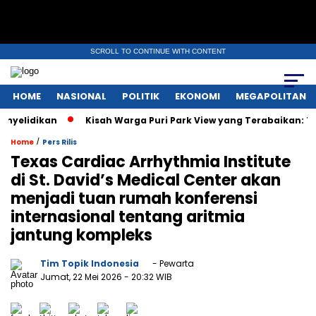
SCROLL TO CONTINUE WITH CONTENT
HOME
NASIONAL
POLITIK
EKONOMI
MEGAPOLITAN
idikan
Kisah Warga Puri Park View yang Terabaikan: Tak Puny
/
Home
Pers Rilis
Texas Cardiac Arrhythmia Institute
di St. David’s Medical Center akan
menjadi tuan rumah konferensi
internasional tentang aritmia
jantung kompleks
Tim Topik Indonesia
- Pewarta
Jumat, 22 Mei 2026
- 20:32 WIB