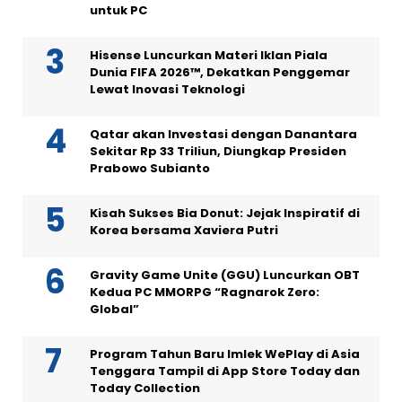
untuk PC
Hisense Luncurkan Materi Iklan Piala
Dunia FIFA 2026™, Dekatkan Penggemar
Lewat Inovasi Teknologi
Qatar akan Investasi dengan Danantara
Sekitar Rp 33 Triliun, Diungkap Presiden
Prabowo Subianto
Kisah Sukses Bia Donut: Jejak Inspiratif di
Korea bersama Xaviera Putri
Gravity Game Unite (GGU) Luncurkan OBT
Kedua PC MMORPG “Ragnarok Zero:
Global”
Program Tahun Baru Imlek WePlay di Asia
Tenggara Tampil di App Store Today dan
Today Collection