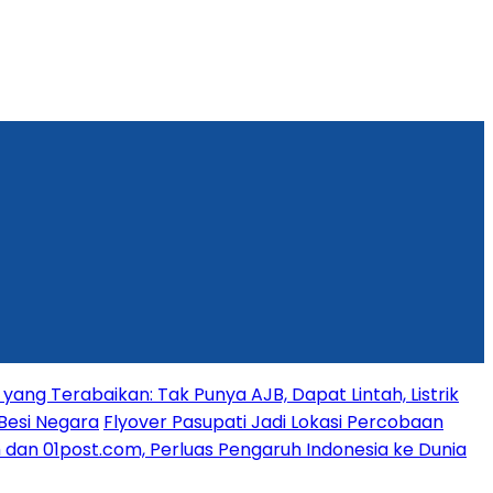
yang Terabaikan: Tak Punya AJB, Dapat Lintah, Listrik
Besi Negara
Flyover Pasupati Jadi Lokasi Percobaan
dan 01post.com, Perluas Pengaruh Indonesia ke Dunia