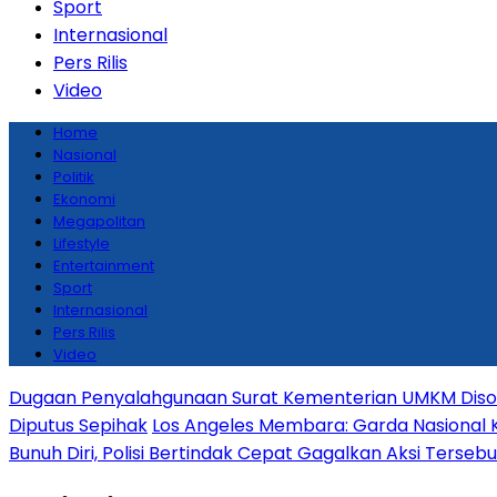
Sport
Internasional
Pers Rilis
Video
Home
Nasional
Politik
Ekonomi
Megapolitan
Lifestyle
Entertainment
Sport
Internasional
Pers Rilis
Video
Dugaan Penyalahgunaan Surat Kementerian UMKM Disoro
Diputus Sepihak
Los Angeles Membara: Garda Nasional 
Bunuh Diri, Polisi Bertindak Cepat Gagalkan Aksi Tersebu