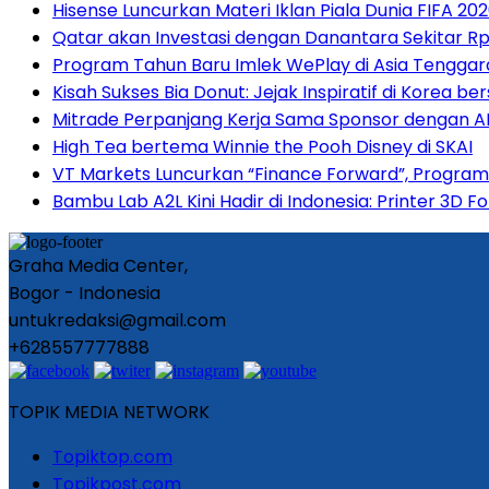
Hisense Luncurkan Materi Iklan Piala Dunia FIFA 
Qatar akan Investasi dengan Danantara Sekitar Rp 
Program Tahun Baru Imlek WePlay di Asia Tenggara
Kisah Sukses Bia Donut: Jejak Inspiratif di Korea be
Mitrade Perpanjang Kerja Sama Sponsor dengan AFA 
High Tea bertema Winnie the Pooh Disney di SKAI
VT Markets Luncurkan “Finance Forward”, Program
Bambu Lab A2L Kini Hadir di Indonesia: Printer 3D
Graha Media Center,
Bogor - Indonesia
untukredaksi@gmail.com
+628557777888
TOPIK MEDIA NETWORK
Topiktop.com
Topikpost.com