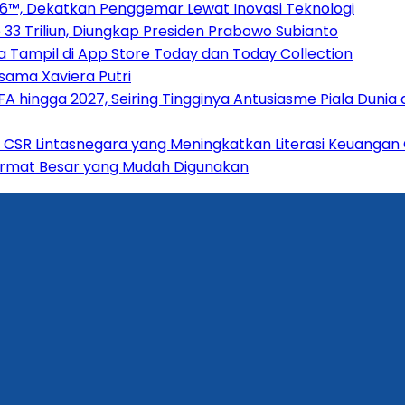
2026™, Dekatkan Penggemar Lewat Inovasi Teknologi
33 Triliun, Diungkap Presiden Prabowo Subianto
 Tampil di App Store Today dan Today Collection
rsama Xaviera Putri
hingga 2027, Seiring Tingginya Antusiasme Piala Dunia d
 CSR Lintasnegara yang Meningkatkan Literasi Keuangan
 Format Besar yang Mudah Digunakan