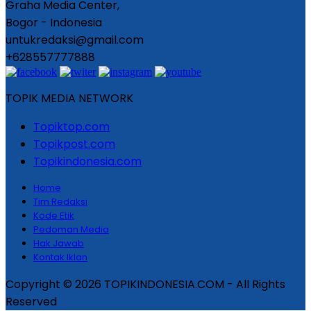
Graha Media Center,
Bogor - Indonesia
untukredaksi@gmail.com
+628557777888
TOPIK MEDIA NETWORK
Topiktop.com
Topikpost.com
Topikindonesia.com
Home
Tim Redaksi
Kode Etik
Pedoman Media
Hak Jawab
Kontak Iklan
Copyright © 2026 TOPIKINDONESIA.COM - All Rights
Reserved