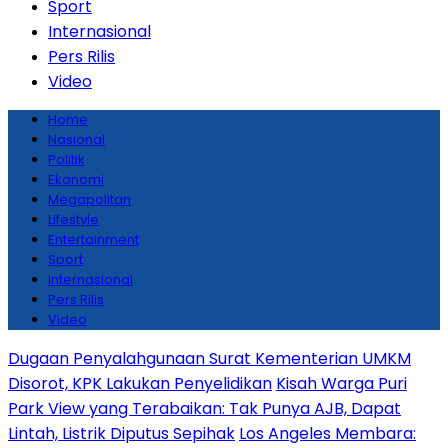
Sport
Internasional
Pers Rilis
Video
Home
Nasional
Politik
Ekonomi
Megapolitan
Lifestyle
Entertainment
Sport
Internasional
Pers Rilis
Video
Dugaan Penyalahgunaan Surat Kementerian UMKM
Disorot, KPK Lakukan Penyelidikan
Kisah Warga Puri
Park View yang Terabaikan: Tak Punya AJB, Dapat
Lintah, Listrik Diputus Sepihak
Los Angeles Membara: