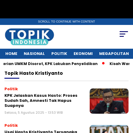
SCROLL TO CONTINUE WITH CONTENT
HOME
NASIONAL
POLITIK
EKONOMI
MEGAPOLITAN
ian UMKM Disorot, KPK Lakukan Penyelidikan
Kisah Warga 
Topik
Hasto Kristiyanto
Politik
KPK Jelaskan Kasus Hasto: Proses
Sudah Sah, Amnesti Tak Hapus
Suapnya
Selasa, 5 Agustus 2025 - 13:53 WIB
Politik
Usai Hasto Kristiyanto Tersangka