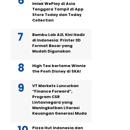
Imlek WePlay di Asia
Tenggara Tampil di App
Store Today dan Today
Collection
Bambu Lab A2L Kini Hadir
di Indonesia: Printer 3D
Format Besar yang
Mudah Digunakan
High Tea bertema Winnie
the Pooh Disney di SKAI
VT Markets Luncurkan
“Finance Forward”,
Program CSR
Lintasnegara yang
Meningkatkan Literasi
Keuangan Generasi Muda
Pizza Hut Indonesia dan