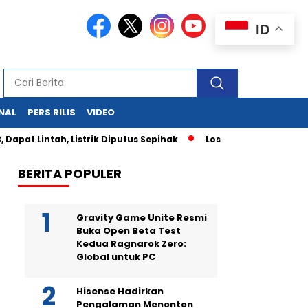
ID
NAL
PERS RILIS
VIDEO
pat Lintah, Listrik Diputus Sepihak
Los Angeles Membara: G
BERITA POPULER
Gravity Game Unite Resmi
Buka Open Beta Test
Kedua Ragnarok Zero:
Global untuk PC
Hisense Hadirkan
Pengalaman Menonton