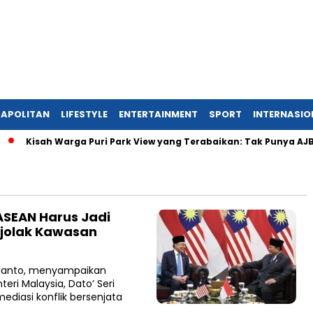
APOLITAN
LIFESTYLE
ENTERTAINMENT
SPORT
INTERNASIO
Kisah Warga Puri Park View yang Terabaikan: Tak Punya AJB, Da
SEAN Harus Jadi
jolak Kawasan
ubianto, menyampaikan
eri Malaysia, Dato’ Seri
ediasi konflik bersenjata