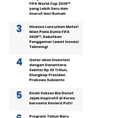
FIFA World Cup 2026™
yang Lebih Seru dan
Imersif dari Rumah
Hisense Luncurkan Materi
Iklan Piala Dunia FIFA
2026™, Dekatkan
Penggemar Lewat Inovasi
Teknologi
Qatar akan Investasi
dengan Danantara
Sekitar Rp 33 Triliun,
Diungkap Presiden
Prabowo Subianto
Kisah Sukses Bia Donut:
Jejak Inspiratif di Korea
bersama Xaviera Putri
Program Tahun Baru