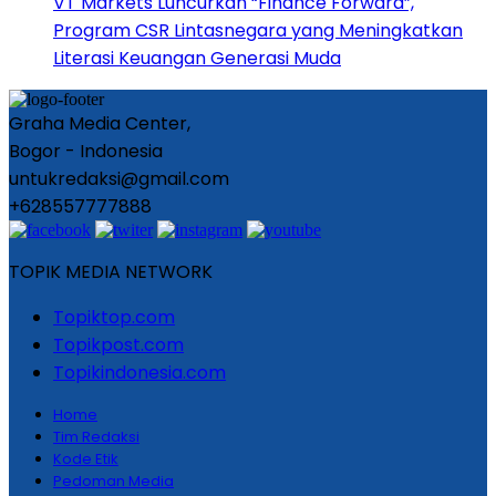
VT Markets Luncurkan “Finance Forward”,
Program CSR Lintasnegara yang Meningkatkan
Literasi Keuangan Generasi Muda
Graha Media Center,
Bogor - Indonesia
untukredaksi@gmail.com
+628557777888
TOPIK MEDIA NETWORK
Topiktop.com
Topikpost.com
Topikindonesia.com
Home
Tim Redaksi
Kode Etik
Pedoman Media