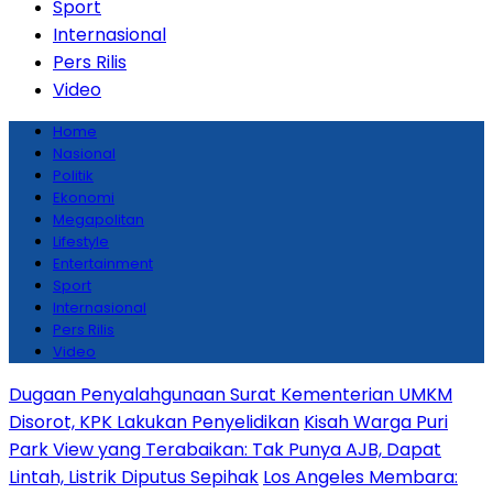
Sport
Internasional
Pers Rilis
Video
Home
Nasional
Politik
Ekonomi
Megapolitan
Lifestyle
Entertainment
Sport
Internasional
Pers Rilis
Video
Dugaan Penyalahgunaan Surat Kementerian UMKM
Disorot, KPK Lakukan Penyelidikan
Kisah Warga Puri
Park View yang Terabaikan: Tak Punya AJB, Dapat
Lintah, Listrik Diputus Sepihak
Los Angeles Membara: