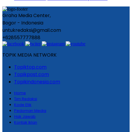
Graha Media Center,
Bogor - Indonesia
untukredaksi@gmail.com
+628557777888
TOPIK MEDIA NETWORK
Topiktop.com
Topikpost.com
Topikindonesia.com
Home
Tim Redaksi
Kode Etik
Pedoman Media
Hak Jawab
Kontak Iklan