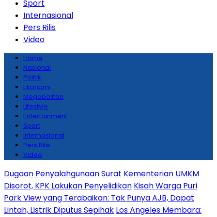
Sport
Internasional
Pers Rilis
Video
Home
Nasional
Politik
Ekonomi
Megapolitan
Lifestyle
Entertainment
Sport
Internasional
Pers Rilis
Video
Dugaan Penyalahgunaan Surat Kementerian UMKM
Disorot, KPK Lakukan Penyelidikan
Kisah Warga Puri
Park View yang Terabaikan: Tak Punya AJB, Dapat
Lintah, Listrik Diputus Sepihak
Los Angeles Membara: