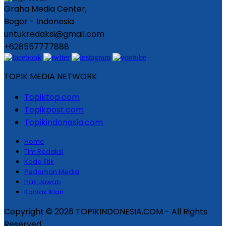
Graha Media Center,
Bogor - Indonesia
untukredaksi@gmail.com
+628557777888
TOPIK MEDIA NETWORK
Topiktop.com
Topikpost.com
Topikindonesia.com
Home
Tim Redaksi
Kode Etik
Pedoman Media
Hak Jawab
Kontak Iklan
Copyright © 2026 TOPIKINDONESIA.COM - All Rights
Reserved