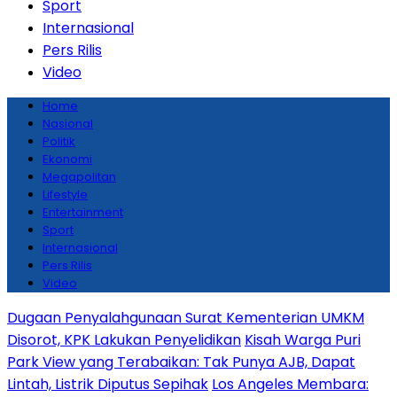
Sport
Internasional
Pers Rilis
Video
Home
Nasional
Politik
Ekonomi
Megapolitan
Lifestyle
Entertainment
Sport
Internasional
Pers Rilis
Video
Dugaan Penyalahgunaan Surat Kementerian UMKM
Disorot, KPK Lakukan Penyelidikan
Kisah Warga Puri
Park View yang Terabaikan: Tak Punya AJB, Dapat
Lintah, Listrik Diputus Sepihak
Los Angeles Membara: