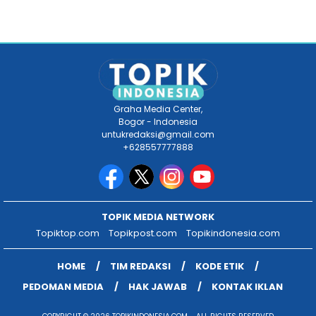
Graha Media Center,
Bogor - Indonesia
untukredaksi@gmail.com
+628557777888
TOPIK MEDIA NETWORK
Topiktop.com
Topikpost.com
Topikindonesia.com
HOME
TIM REDAKSI
KODE ETIK
PEDOMAN MEDIA
HAK JAWAB
KONTAK IKLAN