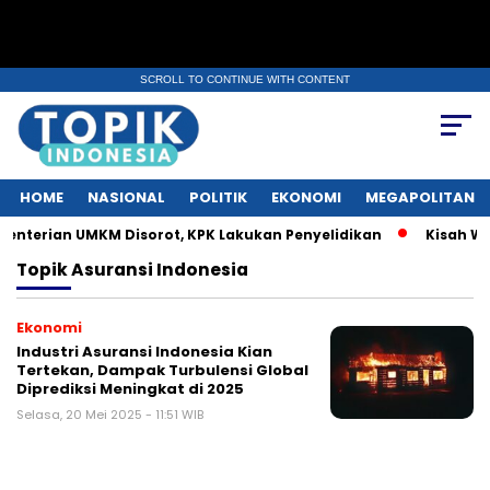
SCROLL TO CONTINUE WITH CONTENT
HOME
NASIONAL
POLITIK
EKONOMI
MEGAPOLITAN
terian UMKM Disorot, KPK Lakukan Penyelidikan
Kisah War
Topik
Asuransi Indonesia
Ekonomi
Industri Asuransi Indonesia Kian
Tertekan, Dampak Turbulensi Global
Diprediksi Meningkat di 2025
Selasa, 20 Mei 2025 - 11:51 WIB