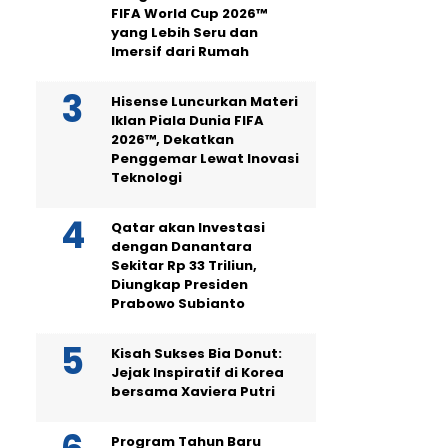
FIFA World Cup 2026™
yang Lebih Seru dan
Imersif dari Rumah
Hisense Luncurkan Materi
Iklan Piala Dunia FIFA
2026™, Dekatkan
Penggemar Lewat Inovasi
Teknologi
Qatar akan Investasi
dengan Danantara
Sekitar Rp 33 Triliun,
Diungkap Presiden
Prabowo Subianto
Kisah Sukses Bia Donut:
Jejak Inspiratif di Korea
bersama Xaviera Putri
Program Tahun Baru