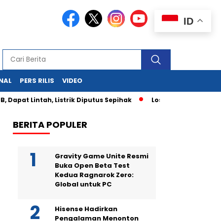
ID
NAL
PERS RILIS
VIDEO
apat Lintah, Listrik Diputus Sepihak
Los Angeles Membara: 
BERITA POPULER
Gravity Game Unite Resmi
Buka Open Beta Test
Kedua Ragnarok Zero:
Global untuk PC
Hisense Hadirkan
Pengalaman Menonton