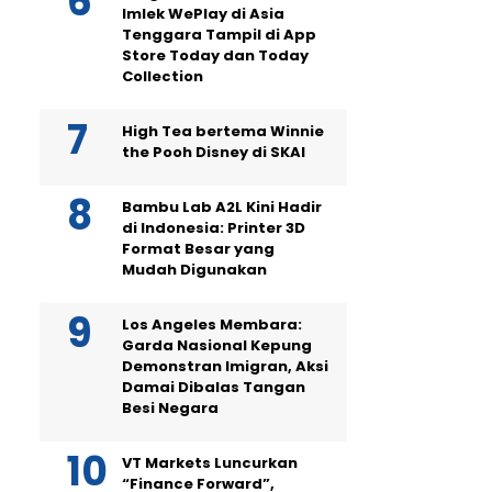
Imlek WePlay di Asia
Tenggara Tampil di App
Store Today dan Today
Collection
High Tea bertema Winnie
the Pooh Disney di SKAI
Bambu Lab A2L Kini Hadir
di Indonesia: Printer 3D
Format Besar yang
Mudah Digunakan
Los Angeles Membara:
Garda Nasional Kepung
Demonstran Imigran, Aksi
Damai Dibalas Tangan
Besi Negara
VT Markets Luncurkan
“Finance Forward”,