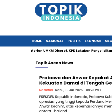
HOME
NASIONAL
POLITIK
EKONOMI
MEG
n Surat Kementerian UMKM Disorot, KPK Lakukan Penyelidikan
Topik
Asean News
Prabowo dan Anwar Sepakat A
Kekuatan Damai di Tengah Ge
Nasional
| Rabu, 30 Juli 2025 - 09:23 WIB
PRESIDEN Republik Indonesia, Prabowo S
apresiasi yang tinggi kepada Perdana Ment
Anwar Ibrahim, atas keberhasilannya mem
antara Thailand…