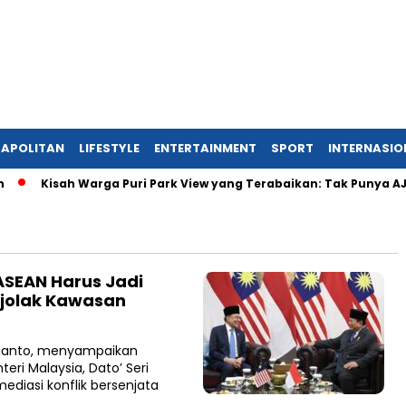
APOLITAN
LIFESTYLE
ENTERTAINMENT
SPORT
INTERNASIO
Kisah Warga Puri Park View yang Terabaikan: Tak Punya AJB, D
SEAN Harus Jadi
jolak Kawasan
ubianto, menyampaikan
eri Malaysia, Dato’ Seri
ediasi konflik bersenjata