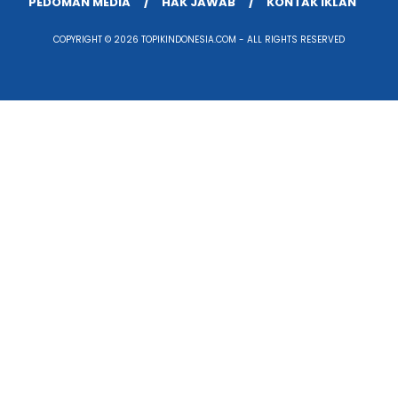
PEDOMAN MEDIA
HAK JAWAB
KONTAK IKLAN
COPYRIGHT © 2026 TOPIKINDONESIA.COM - ALL RIGHTS RESERVED