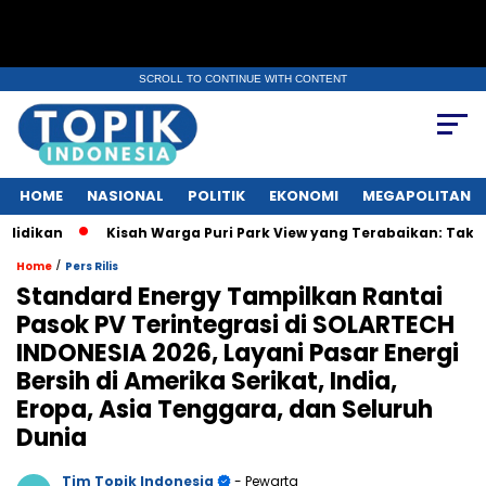
SCROLL TO CONTINUE WITH CONTENT
HOME
NASIONAL
POLITIK
EKONOMI
MEGAPOLITAN
n
Kisah Warga Puri Park View yang Terabaikan: Tak Punya AJB
/
Home
Pers Rilis
Standard Energy Tampilkan Rantai
Pasok PV Terintegrasi di SOLARTECH
INDONESIA 2026, Layani Pasar Energi
Bersih di Amerika Serikat, India,
Eropa, Asia Tenggara, dan Seluruh
Dunia
Tim Topik Indonesia
- Pewarta