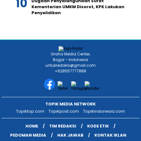
Dugaan Penyalahgunaan Surat
Kementerian UMKM Disorot, KPK Lakukan
Penyelidikan
Graha Media Center,
Bogor - Indonesia
untukredaksi@gmail.com
+628557777888
TOPIK MEDIA NETWORK
Topiktop.com
Topikpost.com
Topikindonesia.com
HOME
TIM REDAKSI
KODE ETIK
PEDOMAN MEDIA
HAK JAWAB
KONTAK IKLAN