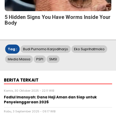
5 Hidden Signs You Have Worms Inside Your
Body
Tag :
Budi Purnomo Karjodiharjo
Eko Suprihatmoko
Media Massa
PSPI
SMSI
BERITA TERKAIT
Kamis, 30 Oktober 2025 - 22:11 WIB
Fadlul Imansyah: Dana Haji Aman dan Siap untuk
Penyelenggaraan 2026
Rabu, 3 September 2025 - 09:17 WIB