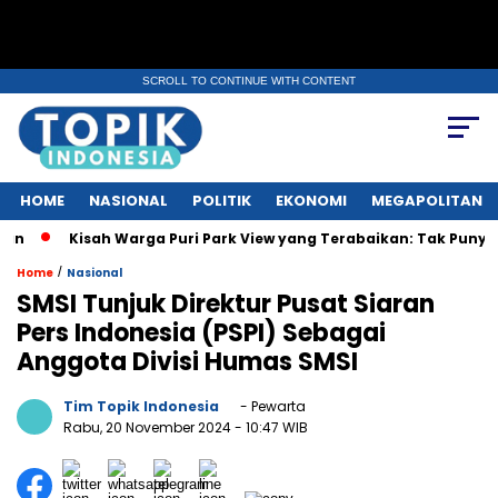
SCROLL TO CONTINUE WITH CONTENT
HOME
NASIONAL
POLITIK
EKONOMI
MEGAPOLITAN
Kisah Warga Puri Park View yang Terabaikan: Tak Punya AJB, Dapat
/
Home
Nasional
SMSI Tunjuk Direktur Pusat Siaran
Pers Indonesia (PSPI) Sebagai
Anggota Divisi Humas SMSI
Tim Topik Indonesia
- Pewarta
Rabu, 20 November 2024
- 10:47 WIB