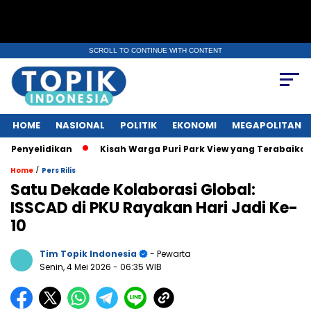
SCROLL TO CONTINUE WITH CONTENT
HOME
NASIONAL
POLITIK
EKONOMI
MEGAPOLITAN
elidikan
Kisah Warga Puri Park View yang Terabaikan: Tak Pu
/
Home
Pers Rilis
Satu Dekade Kolaborasi Global:
ISSCAD di PKU Rayakan Hari Jadi Ke-
10
Tim Topik Indonesia
- Pewarta
Senin, 4 Mei 2026
- 06:35 WIB