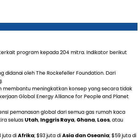
terkait program kepada 204 mitra. Indikator berikut
idanai oleh The Rockefeller Foundation. Dari
g.
 membantu meningkatkan konsep yang secara tidak
kerjaan Global Energy Alliance for People and Planet
tensi pemanasan global dari semua gas rumah kaca
kira seluas
Utah
,
Inggris Raya
,
Ghana
,
Laos
, atau
 juta di
Afrika
; $93 juta di
Asia dan Oseania
; $59 juta di