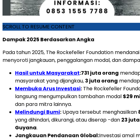
SCROLL TO RESUME CONTENT
Dampak 2025 Berdasarkan Angka
Pada tahun 2025, The Rockefeller Foundation mendanai le
menyoroti jangkauan, penggalangan modal, dan dampak
Hasil untuk Masyarakat
:
731 juta orang
mendapa
masyarakat yang dijangkau,
3 juta orang
mendapat
Membuka Arus Investasi
:
The Rockefeller Found
langsung mengumpulkan tambahan modal
$29 mi
dan para mitra lainnya.
Melindungi Bumi
:
Upaya tersebut menghasilkan
yang dihindari, dikurangi, atau diserap -dan
23 jut
Guyana
.
Jangkauan Pendanaan Global:
Investasi amal m