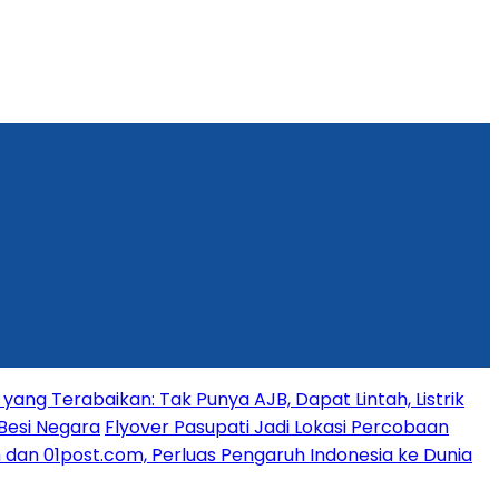
yang Terabaikan: Tak Punya AJB, Dapat Lintah, Listrik
Besi Negara
Flyover Pasupati Jadi Lokasi Percobaan
dan 01post.com, Perluas Pengaruh Indonesia ke Dunia