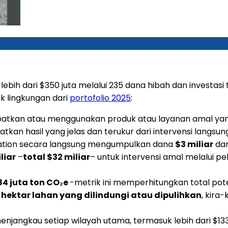
bih dari $350 juta melalui 235 dana hibah dan investasi 
 lingkungan dari
portofolio 2025
:
tkan atau menggunakan produk atau layanan amal yang d
kan hasil yang jelas dan terukur dari intervensi langsun
ation secara langsung mengumpulkan dana
$3 miliar
dan
liar
–
total $32 miliar
– untuk intervensi amal melalui pe
84 juta ton CO₂e
-metrik ini memperhitungkan total po
a hektar lahan yang dilindungi atau dipulihkan
, kira-
enjangkau setiap wilayah utama, termasuk lebih dari $133