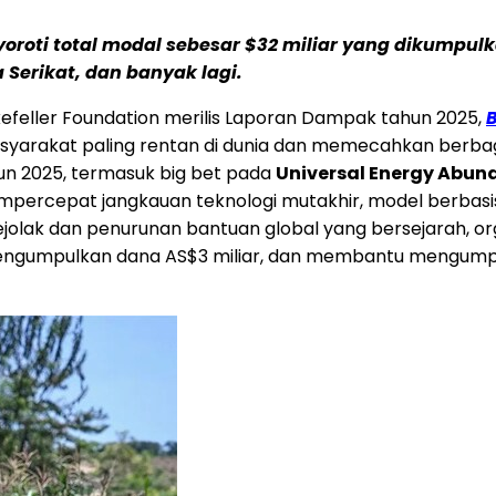
yoroti total modal sebesar $32 miliar yang dikumpul
a Serikat, dan banyak lagi.
kefeller Foundation merilis Laporan Dampak tahun 2025,
B
yarakat paling rentan di dunia dan memecahkan berbaga
hun 2025, termasuk big bet pada
Universal Energy Abun
empercepat jangkauan teknologi mutakhir, model berbasi
ejolak dan penurunan bantuan global yang bersejarah, organ
 mengumpulkan dana AS$3 miliar, dan membantu mengumpu