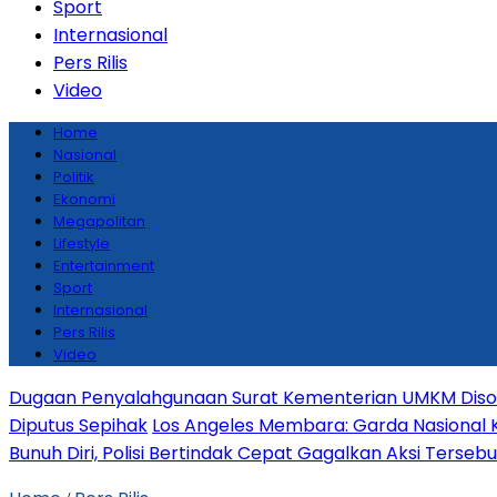
Sport
Internasional
Pers Rilis
Video
Home
Nasional
Politik
Ekonomi
Megapolitan
Lifestyle
Entertainment
Sport
Internasional
Pers Rilis
Video
Dugaan Penyalahgunaan Surat Kementerian UMKM Disoro
Diputus Sepihak
Los Angeles Membara: Garda Nasional 
Bunuh Diri, Polisi Bertindak Cepat Gagalkan Aksi Tersebu