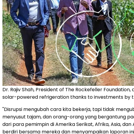
Dr. Rajiv Shah, President of The Rockefeller Foundation
solar-powered refrigeration thanks to investments by th
"Disrupsi mengubah cara kita bekerja, tapi tidak men
menyusut tajam, dan orang-orang yang bergantung pad
dari para pemimpin di Amerika Serikat, Afrika, Asia, 
berdiri bersama mereka dan menyampaikan laporan ini