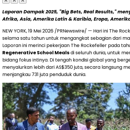
A
A
A
Laporan Dampak 2025, "Big Bets, Real Results," men
Afrika, Asia, Amerika Latin & Karibia, Eropa, Amerik
NEW YORK
,
19 Mei 2026
/PRNewswire/ — Hari ini The Roc
selama satu tahun untuk mengangkat sebagian dari mas
Laporan ini merinci pekerjaan The Rockefeller pada ta
Regenerative School Meals
di seluruh dunia, untuk m
bidang fokus intinya. Di tengah kondisi global yang berg
menyalurkan lebih dari AS$350 juta, secara langsung
menjangkau 731 juta penduduk dunia.