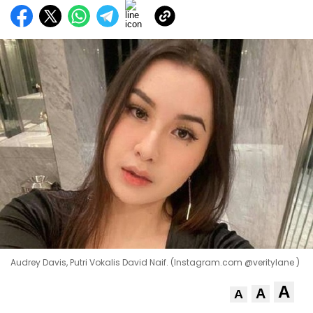
Audrey Davis, Putri Vokalis David Naif. (Instagram.com @veritylane )
A
A
A