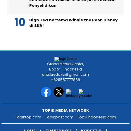
Penyelidikan
High Tea bertema Winnie the Pooh Disney
di SKAI
Graha Media Center,
Bogor - Indonesia
untukredaksi@gmail.com
+628557777888
TOPIK MEDIA NETWORK
Topiktop.com
Topikpost.com
Topikindonesia.com
HOME
TIM REDAKSI
KODE ETIK