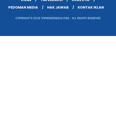
PEDOMAN MEDIA
HAK JAWAB
KONTAK IKLAN
COPYRIGHT © 2026 TOPIKINDONESIA.COM - ALL RIGHTS RESERVED