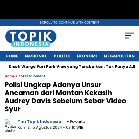
SCROLL TO CONTINUE WITH CONTENT
HOME
NASIONAL
POLITIK
EKONOMI
MEGAPOLITAN
 Warga Puri Park View yang Terabaikan: Tak Punya AJB, Dapat Lint
/
Home
Entertainment
Polisi Ungkap Adanya Unsur
Ancaman dari Mantan Kekasih
Audrey Davis Sebelum Sebar Video
Syur
Tim Topik Indonesia
- Pewarta
Kamis, 15 Agustus 2024
- 03:10 WIB