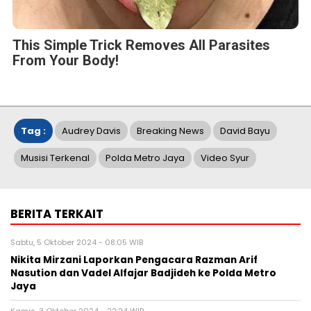
This Simple Trick Removes All Parasites
From Your Body!
Tag :
Audrey Davis
Breaking News
David Bayu
Musisi Terkenal
Polda Metro Jaya
Video Syur
BERITA TERKAIT
Sabtu, 5 Oktober 2024 - 08:05 WIB
Nikita Mirzani Laporkan Pengacara Razman Arif
Nasution dan Vadel Alfajar Badjideh ke Polda Metro
Jaya
Kamis, 3 Oktober 2024 - 22:24 WIB