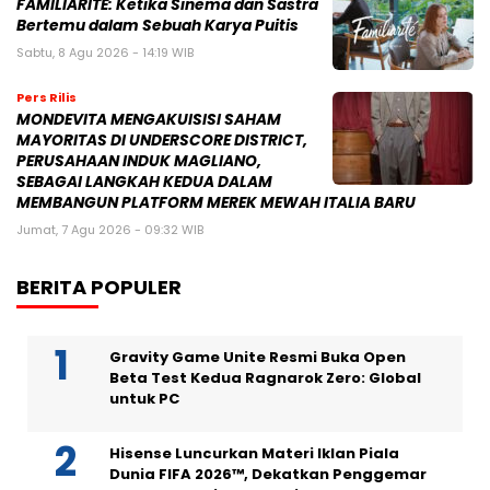
FAMILIARITÉ: Ketika Sinema dan Sastra
Bertemu dalam Sebuah Karya Puitis
Sabtu, 8 Agu 2026 - 14:19 WIB
Pers Rilis
MONDEVITA MENGAKUISISI SAHAM
MAYORITAS DI UNDERSCORE DISTRICT,
PERUSAHAAN INDUK MAGLIANO,
SEBAGAI LANGKAH KEDUA DALAM
MEMBANGUN PLATFORM MEREK MEWAH ITALIA BARU
Jumat, 7 Agu 2026 - 09:32 WIB
BERITA POPULER
Gravity Game Unite Resmi Buka Open
Beta Test Kedua Ragnarok Zero: Global
untuk PC
Hisense Luncurkan Materi Iklan Piala
Dunia FIFA 2026™, Dekatkan Penggemar