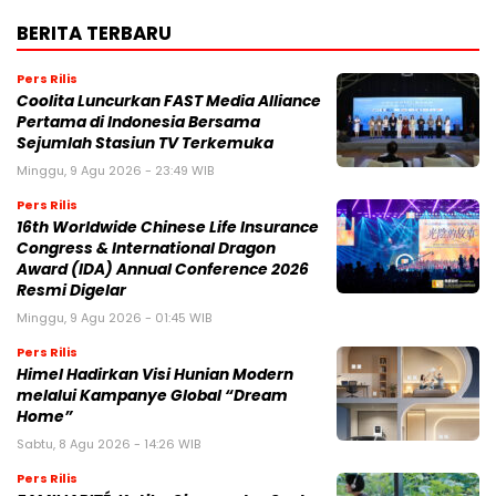
BERITA TERBARU
Pers Rilis
Coolita Luncurkan FAST Media Alliance
Pertama di Indonesia Bersama
Sejumlah Stasiun TV Terkemuka
Minggu, 9 Agu 2026 - 23:49 WIB
Pers Rilis
16th Worldwide Chinese Life Insurance
Congress & International Dragon
Award (IDA) Annual Conference 2026
Resmi Digelar
Minggu, 9 Agu 2026 - 01:45 WIB
Pers Rilis
Himel Hadirkan Visi Hunian Modern
melalui Kampanye Global “Dream
Home”
Sabtu, 8 Agu 2026 - 14:26 WIB
Pers Rilis