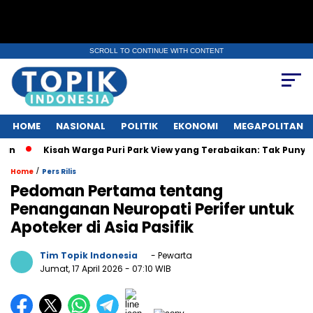
SCROLL TO CONTINUE WITH CONTENT
HOME
NASIONAL
POLITIK
EKONOMI
MEGAPOLITAN
isah Warga Puri Park View yang Terabaikan: Tak Punya AJB, Dapat 
/
Home
Pers Rilis
Pedoman Pertama tentang
Penanganan Neuropati Perifer untuk
Apoteker di Asia Pasifik
Tim Topik Indonesia
- Pewarta
Jumat, 17 April 2026
- 07:10 WIB