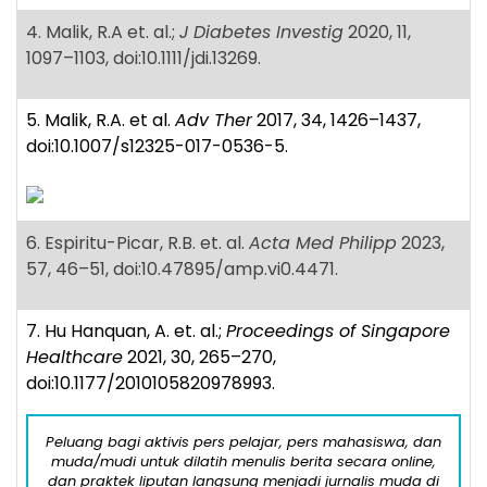
4. Malik, R.A et. al.;
J Diabetes Investig
2020, 11,
1097–1103, doi:10.1111/jdi.13269.
5. Malik, R.A. et al.
Adv Ther
2017, 34, 1426–1437,
doi:10.1007/s12325-017-0536-5.
6. Espiritu-Picar, R.B. et. al.
Acta Med Philipp
2023,
57, 46–51, doi:10.47895/amp.vi0.4471.
7. Hu Hanquan, A. et. al.;
Proceedings of Singapore
Healthcare
2021, 30, 265–270,
doi:10.1177/2010105820978993.
Peluang bagi aktivis pers pelajar, pers mahasiswa, dan
muda/mudi untuk dilatih menulis berita secara online,
dan praktek liputan langsung menjadi jurnalis muda di