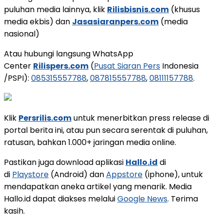
puluhan media lainnya, klik
Rilisbisnis.com
(khusus
media ekbis) dan
Jasasiaranpers.com
(media
nasional)
Atau hubungi langsung WhatsApp
Center
Rilispers.com
(
Pusat Siaran Pers
Indonesia
/PSPI):
085315557788
,
087815557788
,
08111157788
.
Klik
Persrilis.com
untuk menerbitkan press release di
portal berita ini, atau pun secara serentak di puluhan,
ratusan, bahkan 1.000+ jaringan media online.
Pastikan juga download aplikasi
Hallo.id
di
di
Playstore
(Android) dan
Appstore
(iphone), untuk
mendapatkan aneka artikel yang menarik. Media
Hallo.id dapat diakses melalui
Google News
. Terima
kasih.