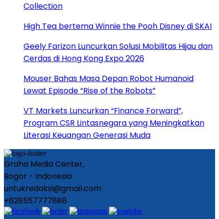
Collection
High Tea bertema Winnie the Pooh Disney di SKAI
Geely Farizon Luncurkan Solusi Mobilitas Hijau dan
Cerdas di Hong Kong Expo 2026
Mouser Bahas Masa Depan Robot Humanoid
Lewat Episode “Rise of the Robots”
VT Markets Luncurkan “Finance Forward”,
Program CSR Lintasnegara yang Meningkatkan
Literasi Keuangan Generasi Muda
Graha Media Center,
Bogor - Indonesia
untukredaksi@gmail.com
+628557777888