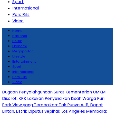
Sport
Internasional
Pers Rilis
Video
Home
Nasional
Politik
Ekonomi
Megapolitan
Lifestyle
Entertainment
Sport
Internasional
Pers Rilis
Video
Dugaan Penyalahgunaan Surat Kementerian UMKM
Disorot, KPK Lakukan Penyelidikan
Kisah Warga Puri
Park View yang Terabaikan: Tak Punya AJB, Dapat
Lintah, Listrik Diputus Sepihak
Los Angeles Membara: