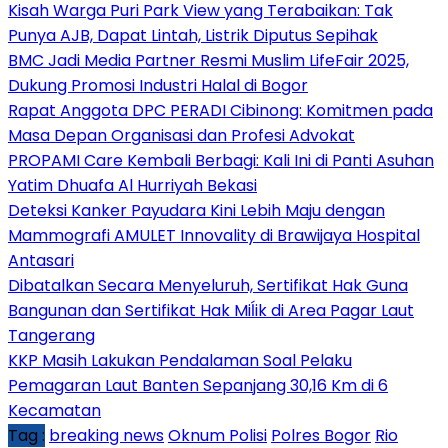
Kisah Warga Puri Park View yang Terabaikan: Tak
Punya AJB, Dapat Lintah, Listrik Diputus Sepihak
BMC Jadi Media Partner Resmi Muslim LifeFair 2025,
Dukung Promosi Industri Halal di Bogor
Rapat Anggota DPC PERADI Cibinong: Komitmen pada
Masa Depan Organisasi dan Profesi Advokat
PROPAMI Care Kembali Berbagi: Kali Ini di Panti Asuhan
Yatim Dhuafa Al Hurriyah Bekasi
Deteksi Kanker Payudara Kini Lebih Maju dengan
Mammografi AMULET Innovality di Brawijaya Hospital
Antasari
Dibatalkan Secara Menyeluruh, Sertifikat Hak Guna
Bangunan dan Sertifikat Hak Miĺik di Area Pagar Laut
Tangerang
KKP Masih Lakukan Pendalaman Soal Pelaku
Pemagaran Laut Banten Sepanjang 30,16 Km di 6
Kecamatan
Tag :
breaking news
Oknum Polisi
Polres Bogor
Rio