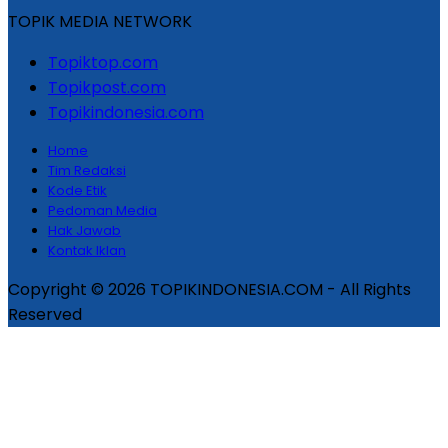
TOPIK MEDIA NETWORK
Topiktop.com
Topikpost.com
Topikindonesia.com
Home
Tim Redaksi
Kode Etik
Pedoman Media
Hak Jawab
Kontak Iklan
Copyright © 2026 TOPIKINDONESIA.COM - All Rights
Reserved