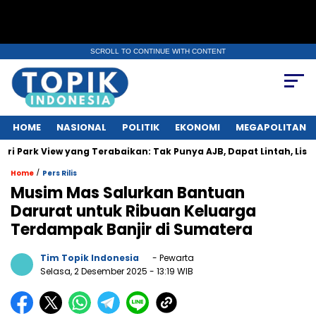
SCROLL TO CONTINUE WITH CONTENT
HOME
NASIONAL
POLITIK
EKONOMI
MEGAPOLITAN
 View yang Terabaikan: Tak Punya AJB, Dapat Lintah, Listrik Diput
/
Home
Pers Rilis
Musim Mas Salurkan Bantuan
Darurat untuk Ribuan Keluarga
Terdampak Banjir di Sumatera
Tim Topik Indonesia
- Pewarta
Selasa, 2 Desember 2025
- 13:19 WIB