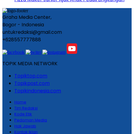
Graha Media Center,
Bogor - Indonesia
untukredaksi@gmail.com
+628557777888
TOPIK MEDIA NETWORK
Topiktop.com
Topikpost.com
Topikindonesia.com
Home
Tim Redaksi
Kode Etik
Pedoman Media
Hak Jawab
Kontak Iklan