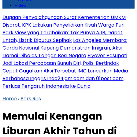
Video
Dugaan Penyalahgunaan Surat Kementerian UMKM
Disorot, KPK Lakukan Penyelidikan
Kisah Warga Puri
Park View yang Terabaikan: Tak Punya AJB, Dapat
Lintah, Listrik Diputus Sepihak
Los Angeles Membara:
Garda Nasional Kepung Demonstran Imigran, Aksi
Damai Dibalas Tangan Besi Negara
Flyover Pasupati
Jadi Lokasi Percobaan Bunuh Diri, Polisi Bertindak
Cepat Gagalkan Aksi Tersebut
IMC Luncurkan Media
Berbahasa Inggris Indo24jam.com dan 01post.com,
Perluas Pengaruh Indonesia ke Dunia
Home
Pers Rilis
/
Memulai Kenangan
Liburan Akhir Tahun di