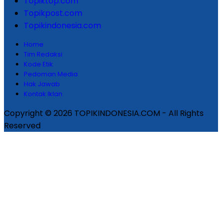
Topiktop.com
Topikpost.com
Topikindonesia.com
Home
Tim Redaksi
Kode Etik
Pedoman Media
Hak Jawab
Kontak Iklan
Copyright © 2026 TOPIKINDONESIA.COM - All Rights
Reserved