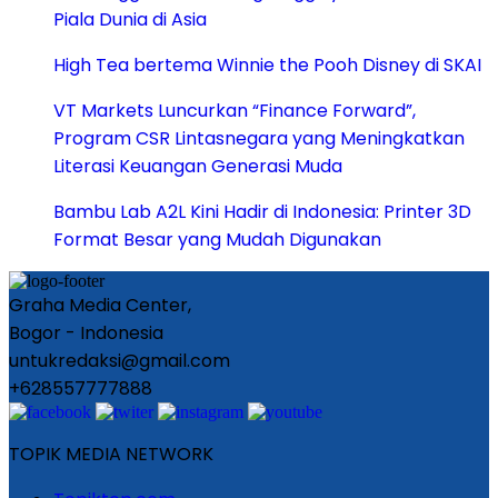
Piala Dunia di Asia
High Tea bertema Winnie the Pooh Disney di SKAI
VT Markets Luncurkan “Finance Forward”,
Program CSR Lintasnegara yang Meningkatkan
Literasi Keuangan Generasi Muda
Bambu Lab A2L Kini Hadir di Indonesia: Printer 3D
Format Besar yang Mudah Digunakan
Graha Media Center,
Bogor - Indonesia
untukredaksi@gmail.com
+628557777888
TOPIK MEDIA NETWORK