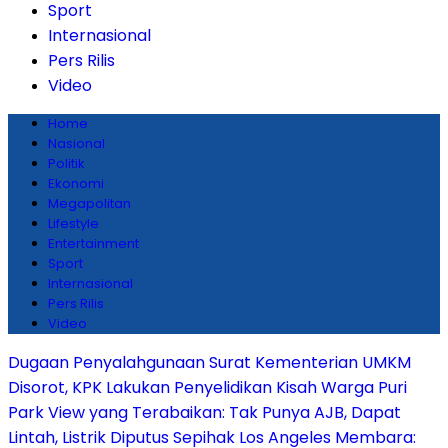
Sport
Internasional
Pers Rilis
Video
Home
Nasional
Politik
Ekonomi
Megapolitan
Lifestyle
Entertainment
Sport
Internasional
Pers Rilis
Video
Dugaan Penyalahgunaan Surat Kementerian UMKM
Disorot, KPK Lakukan Penyelidikan
Kisah Warga Puri
Park View yang Terabaikan: Tak Punya AJB, Dapat
Lintah, Listrik Diputus Sepihak
Los Angeles Membara: