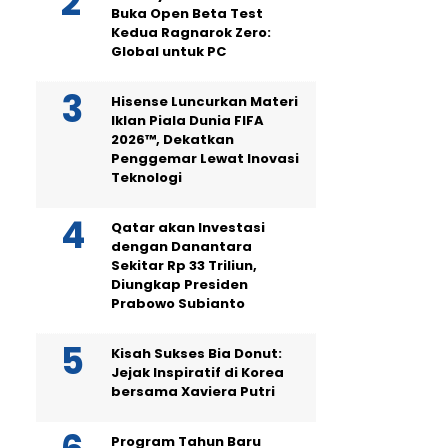
Buka Open Beta Test
Kedua Ragnarok Zero:
Global untuk PC
Hisense Luncurkan Materi
Iklan Piala Dunia FIFA
2026™, Dekatkan
Penggemar Lewat Inovasi
Teknologi
Qatar akan Investasi
dengan Danantara
Sekitar Rp 33 Triliun,
Diungkap Presiden
Prabowo Subianto
Kisah Sukses Bia Donut:
Jejak Inspiratif di Korea
bersama Xaviera Putri
Program Tahun Baru