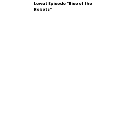
Lewat Episode “Rise of the
Robots”