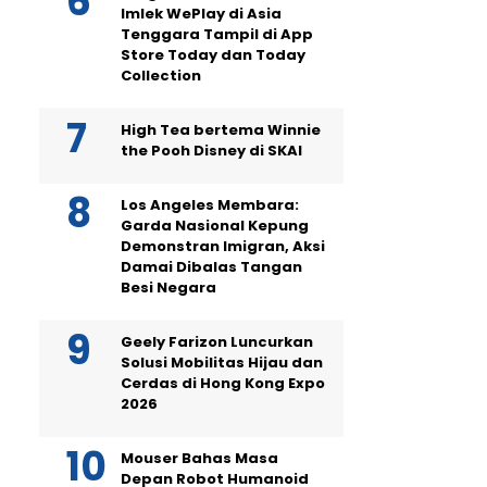
Imlek WePlay di Asia
Tenggara Tampil di App
Store Today dan Today
Collection
High Tea bertema Winnie
the Pooh Disney di SKAI
Los Angeles Membara:
Garda Nasional Kepung
Demonstran Imigran, Aksi
Damai Dibalas Tangan
Besi Negara
Geely Farizon Luncurkan
Solusi Mobilitas Hijau dan
Cerdas di Hong Kong Expo
2026
Mouser Bahas Masa
Depan Robot Humanoid