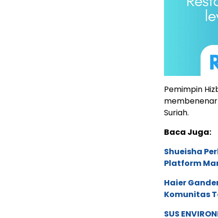
Pemimpin Hizb
membenenarka
Suriah.
Baca Juga:
Shueisha Pe
Platform Ma
Haier Ganden
Komunitas T
SUS ENVIRONM