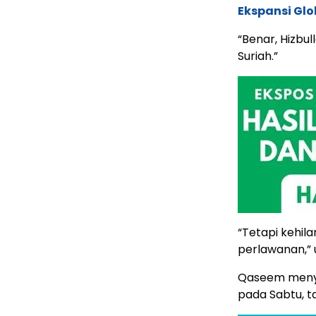
Ekspansi Glo
“Benar, Hizbul
Suriah.”
“Tetapi kehil
perlawanan,” 
Qaseem menyam
pada Sabtu, 