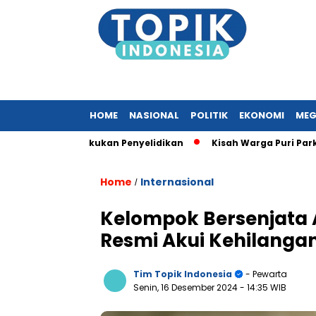
HOME
NASIONAL
POLITIK
EKONOMI
MEG
, KPK Lakukan Penyelidikan
Kisah Warga Puri Park View yan
Home
Internasional
/
Kelompok Bersenjata A
Resmi Akui Kehilangan
Tim Topik Indonesia
- Pewarta
Senin, 16 Desember 2024
- 14:35 WIB