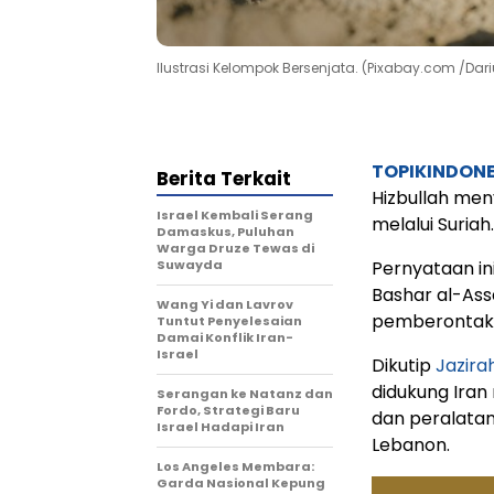
Ilustrasi Kelompok Bersenjata. (Pixabay.com /Dar
TOPIKINDON
Berita Terkait
Hizbullah men
Israel Kembali Serang
melalui Suriah.
Damaskus, Puluhan
Warga Druze Tewas di
Suwayda
Pernyataan in
Bashar al-Ass
Wang Yi dan Lavrov
pemberontak 
Tuntut Penyelesaian
Damai Konflik Iran-
Israel
Dikutip
Jazir
didukung Iran
Serangan ke Natanz dan
Fordo, Strategi Baru
dan peralatan 
Israel Hadapi Iran
Lebanon.
Los Angeles Membara:
Garda Nasional Kepung