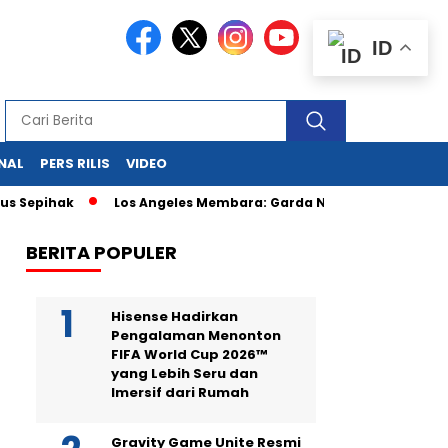
ID
NAL
PERS RILIS
VIDEO
ak
Los Angeles Membara: Garda Nasional Kepung Demonstran
BERITA POPULER
Hisense Hadirkan
Pengalaman Menonton
FIFA World Cup 2026™
yang Lebih Seru dan
Imersif dari Rumah
Gravity Game Unite Resmi