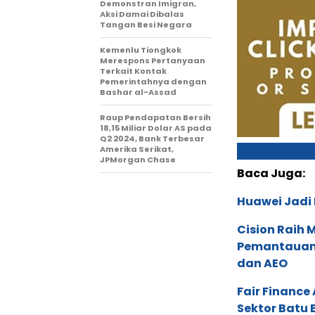
Demonstran Imigran,
Aksi Damai Dibalas
Tangan Besi Negara
Kemenlu Tiongkok
Merespons Pertanyaan
Terkait Kontak
Pemerintahnya dengan
Bashar al-Assad
Raup Pendapatan Bersih
18,15 Miliar Dolar AS pada
Q2 2024, Bank Terbesar
Amerika Serikat,
JPMorgan Chase
Baca Juga:
Huawei Jadi
Cision Raih
Pemantauan d
dan AEO
Fair Financ
Sektor Batu 