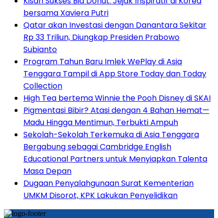
Kisah Sukses Bia Donut: Jejak Inspiratif di Korea
bersama Xaviera Putri
Qatar akan Investasi dengan Danantara Sekitar
Rp 33 Triliun, Diungkap Presiden Prabowo
Subianto
Program Tahun Baru Imlek WePlay di Asia
Tenggara Tampil di App Store Today dan Today
Collection
High Tea bertema Winnie the Pooh Disney di SKAI
Pigmentasi Bibir? Atasi dengan 4 Bahan Hemat—
Madu Hingga Mentimun, Terbukti Ampuh
Sekolah-Sekolah Terkemuka di Asia Tenggara
Bergabung sebagai Cambridge English
Educational Partners untuk Menyiapkan Talenta
Masa Depan
Dugaan Penyalahgunaan Surat Kementerian
UMKM Disorot, KPK Lakukan Penyelidikan