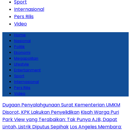
Sport
Internasional
Pers Rilis
Video
Home
Nasional
Politik
Ekonomi
Megapolitan
Lifestyle
Entertainment
Sport
Internasional
Pers Rilis
Video
Dugaan Penyalahgunaan Surat Kementerian UMKM
Disorot, KPK Lakukan Penyelidikan
Kisah Warga Puri
Park View yang Terabaikan: Tak Punya AJB, Dapat
Lintah, Listrik Diputus Sepihak
Los Angeles Membara: