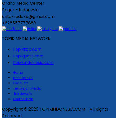
Graha Media Center,
Bogor - Indonesia
untukredaksi@gmail.com
+628557777888
TOPIK MEDIA NETWORK
Topiktop.com
Topikpost.com
Topikindonesia.com
Home
Tim Redaksi
Kode Etik
Pedoman Media
Hak Jawab
Kontak Iklan
Copyright © 2026 TOPIKINDONESIA.COM - All Rights
Reserved