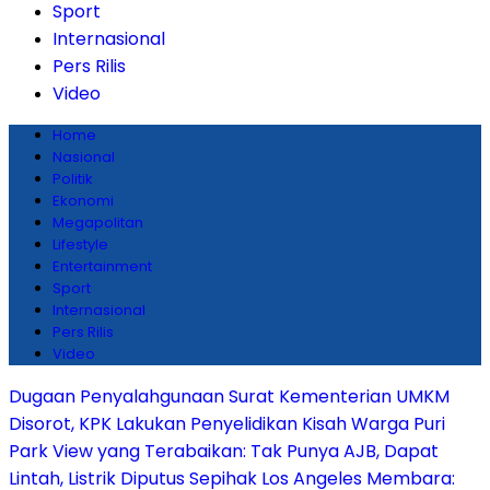
Sport
Internasional
Pers Rilis
Video
Home
Nasional
Politik
Ekonomi
Megapolitan
Lifestyle
Entertainment
Sport
Internasional
Pers Rilis
Video
Dugaan Penyalahgunaan Surat Kementerian UMKM
Disorot, KPK Lakukan Penyelidikan
Kisah Warga Puri
Park View yang Terabaikan: Tak Punya AJB, Dapat
Lintah, Listrik Diputus Sepihak
Los Angeles Membara: