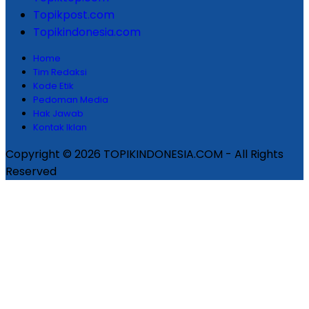
Topikpost.com
Topikindonesia.com
Home
Tim Redaksi
Kode Etik
Pedoman Media
Hak Jawab
Kontak Iklan
Copyright © 2026 TOPIKINDONESIA.COM - All Rights
Reserved