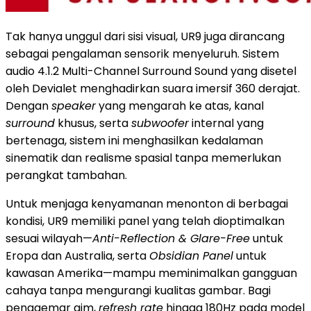
Tak hanya unggul dari sisi visual, UR9 juga dirancang
sebagai pengalaman sensorik menyeluruh. Sistem
audio 4.1.2 Multi-Channel Surround Sound yang disetel
oleh Devialet menghadirkan suara imersif 360 derajat.
Dengan
speaker
yang mengarah ke atas, kanal
surround
khusus, serta
subwoofer
internal yang
bertenaga, sistem ini menghasilkan kedalaman
sinematik dan realisme spasial tanpa memerlukan
perangkat tambahan.
Untuk menjaga kenyamanan menonton di berbagai
kondisi, UR9 memiliki panel yang telah dioptimalkan
sesuai wilayah—
Anti-Reflection & Glare-Free
untuk
Eropa dan Australia, serta
Obsidian Panel
untuk
kawasan Amerika—mampu meminimalkan gangguan
cahaya tanpa mengurangi kualitas gambar. Bagi
penggemar gim,
refresh rate
hingga 180Hz pada model