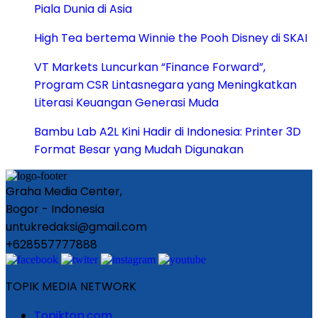
Piala Dunia di Asia
High Tea bertema Winnie the Pooh Disney di SKAI
VT Markets Luncurkan “Finance Forward”,
Program CSR Lintasnegara yang Meningkatkan
Literasi Keuangan Generasi Muda
Bambu Lab A2L Kini Hadir di Indonesia: Printer 3D
Format Besar yang Mudah Digunakan
Graha Media Center,
Bogor - Indonesia
untukredaksi@gmail.com
+628557777888
TOPIK MEDIA NETWORK
Topiktop.com