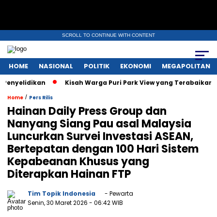
SCROLL TO CONTINUE WITH CONTENT
HOME
NASIONAL
POLITIK
EKONOMI
MEGAPOLITAN
idikan
Kisah Warga Puri Park View yang Terabaikan: Tak Puny
/
Home
Pers Rilis
Hainan Daily Press Group dan
Nanyang Siang Pau asal Malaysia
Luncurkan Survei Investasi ASEAN,
Bertepatan dengan 100 Hari Sistem
Kepabeanan Khusus yang
Diterapkan Hainan FTP
Tim Topik Indonesia
- Pewarta
Senin, 30 Maret 2026
- 06:42 WIB