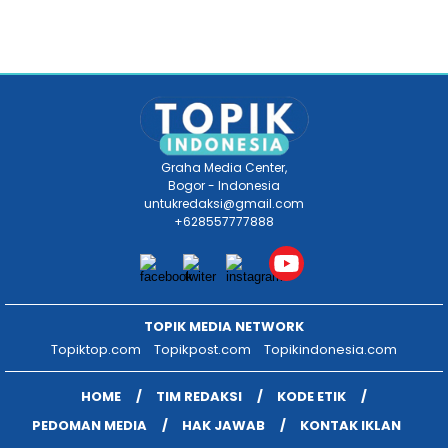
Graha Media Center,
Bogor - Indonesia
untukredaksi@gmail.com
+628557777888
TOPIK MEDIA NETWORK
Topiktop.com
Topikpost.com
Topikindonesia.com
HOME
TIM REDAKSI
KODE ETIK
PEDOMAN MEDIA
HAK JAWAB
KONTAK IKLAN