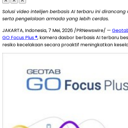
A
A
A
Solusi video intelijen berbasis AI terbaru ini diranc
serta pengelolaan armada yang lebih cerdas.
JAKARTA, Indonesia
,
7 Mei, 2026
/PRNewswire/ —
Geota
GO Focus Plus ®
, kamera dasbor berbasis AI terbaru bes
resiko kecelakaan secara proaktif meningkatkan kese