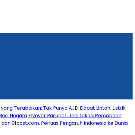
yang Terabaikan: Tak Punya AJB, Dapat Lintah, Listrik
Besi Negara
Flyover Pasupati Jadi Lokasi Percobaan
dan 01post.com, Perluas Pengaruh Indonesia ke Dunia