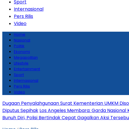
Sport
Internasional
Pers Rilis
Video
Home
Nasional
Politik
Ekonomi
Megapolitan
Lifestyle
Entertainment
Sport
Internasional
Pers Rilis
Video
Dugaan Penyalahgunaan Surat Kementerian UMKM Disoro
Diputus Sepihak
Los Angeles Membara: Garda Nasional 
Bunuh Diri, Polisi Bertindak Cepat Gagalkan Aksi Tersebu