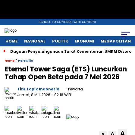
SCROLL TO CONTINUE WITH CONTENT
HOME
NASIONAL
POLITIK
EKONOMI
MEGAPOLITAN
Dugaan Penyalahgunaan Surat Kementerian UMKM Disorot, 
/
Home
Pers Rilis
Eternal Tower Saga (ETS) Luncurkan
Tahap Open Beta pada 7 Mei 2026
Tim Topik Indonesia
- Pewarta
Jumat, 8 Mei 2026
- 02:16 WIB
A
A
A