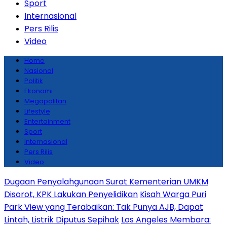
Sport
Internasional
Pers Rilis
Video
Home
Nasional
Politik
Ekonomi
Megapolitan
Lifestyle
Entertainment
Sport
Internasional
Pers Rilis
Video
Dugaan Penyalahgunaan Surat Kementerian UMKM
Disorot, KPK Lakukan Penyelidikan
Kisah Warga Puri
Park View yang Terabaikan: Tak Punya AJB, Dapat
Lintah, Listrik Diputus Sepihak
Los Angeles Membara: