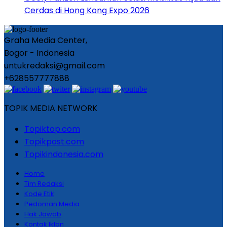
Cerdas di Hong Kong Expo 2026
Graha Media Center,
Bogor - Indonesia
untukredaksi@gmail.com
+628557777888
TOPIK MEDIA NETWORK
Topiktop.com
Topikpost.com
Topikindonesia.com
Home
Tim Redaksi
Kode Etik
Pedoman Media
Hak Jawab
Kontak Iklan