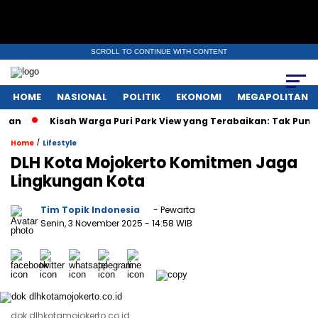
SCROLL TO CONTINUE WITH CONTENT
HOME
NASIONAL
POLITIK
EKONOMI
MEGAPOLITAN
Kisah Warga Puri Park View yang Terabaikan: Tak Punya AJB, Da
/
Home
Lifestyle
DLH Kota Mojokerto Komitmen Jaga
Lingkungan Kota
Tim Topik Indonesia
- Pewarta
Senin, 3 November 2025
- 14:58 WIB
dok dlhkotamojokerto.co.id