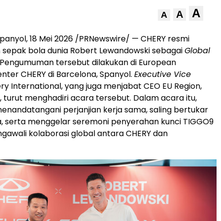
A
A
A
anyol, 18 Mei 2026 /PRNewswire/ — CHERY resmi
 sepak bola dunia Robert Lewandowski sebagai
Global
. Pengumuman tersebut dilakukan di European
nter CHERY di Barcelona, Spanyol.
Executive Vice
ery International, yang juga menjabat CEO EU Region,
 turut menghadiri acara tersebut. Dalam acara itu,
enandatangani perjanjian kerja sama, saling bertukar
, serta menggelar seremoni penyerahan kunci TIGGO9
awali kolaborasi global antara CHERY dan