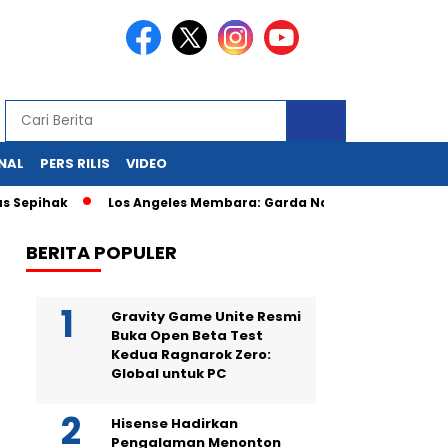
NAL
PERS RILIS
VIDEO
ak
Los Angeles Membara: Garda Nasional Kepung Demonstran
BERITA POPULER
Gravity Game Unite Resmi
Buka Open Beta Test
Kedua Ragnarok Zero:
Global untuk PC
Hisense Hadirkan
Pengalaman Menonton