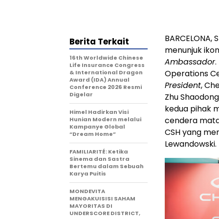
BARCELONA, Sp
Berita Terkait
menunjuk ikon
16th Worldwide Chinese
Ambassador
Life Insurance Congress
Operations Ce
& International Dragon
Award (IDA) Annual
President
, Ch
Conference 2026 Resmi
Digelar
Zhu Shaodong,
kedua pihak m
Himel Hadirkan Visi
cendera mata
Hunian Modern melalui
Kampanye Global
CSH yang meng
“Dream Home”
Lewandowski.
FAMILIARITÉ: Ketika
Sinema dan Sastra
Bertemu dalam Sebuah
Karya Puitis
MONDEVITA
MENGAKUISISI SAHAM
MAYORITAS DI
UNDERSCORE DISTRICT,