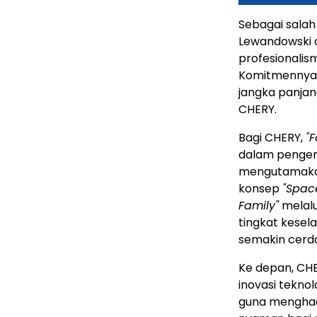
Sebagai salah 
Lewandowski d
profesionalisme
Komitmennya t
jangka panjang
CHERY.
Bagi CHERY,
"F
dalam pengem
mengutamaka
konsep
"Space
Family"
melalu
tingkat kesel
semakin cerda
Ke depan, CH
inovasi tekno
guna menghad