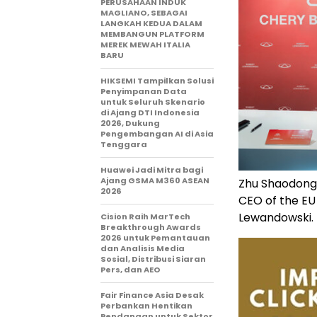
PERUSAHAAN INDUK
MAGLIANO, SEBAGAI
LANGKAH KEDUA DALAM
MEMBANGUN PLATFORM
MEREK MEWAH ITALIA
BARU
HIKSEMI Tampilkan Solusi
Penyimpanan Data
untuk Seluruh Skenario
di Ajang DTI Indonesia
2026, Dukung
Pengembangan AI di Asia
Tenggara
Huawei Jadi Mitra bagi
Ajang GSMA M360 ASEAN
Zhu Shaodong,
2026
CEO of the EU
Lewandowski.
Cision Raih MarTech
Breakthrough Awards
2026 untuk Pemantauan
dan Analisis Media
Sosial, Distribusi Siaran
Pers, dan AEO
Fair Finance Asia Desak
Perbankan Hentikan
Pendanaan untuk Sektor