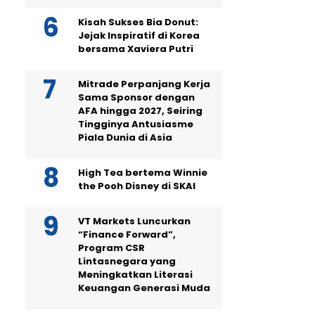
Kisah Sukses Bia Donut:
Jejak Inspiratif di Korea
bersama Xaviera Putri
Mitrade Perpanjang Kerja
Sama Sponsor dengan
AFA hingga 2027, Seiring
Tingginya Antusiasme
Piala Dunia di Asia
High Tea bertema Winnie
the Pooh Disney di SKAI
VT Markets Luncurkan
“Finance Forward”,
Program CSR
Lintasnegara yang
Meningkatkan Literasi
Keuangan Generasi Muda