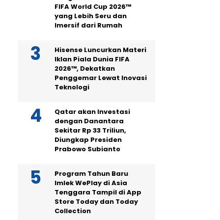
FIFA World Cup 2026™
yang Lebih Seru dan
Imersif dari Rumah
Hisense Luncurkan Materi
Iklan Piala Dunia FIFA
2026™, Dekatkan
Penggemar Lewat Inovasi
Teknologi
Qatar akan Investasi
dengan Danantara
Sekitar Rp 33 Triliun,
Diungkap Presiden
Prabowo Subianto
Program Tahun Baru
Imlek WePlay di Asia
Tenggara Tampil di App
Store Today dan Today
Collection