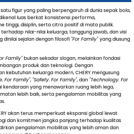
satu figur yang paling berpengaruh di dunia sepak bola,
ikenal luas berkat konsistensi performa,
 tinggi, disiplin, serta citra positif di mata publik.
erhadap nilai-nilai keluarga, tanggung jawab, dan visi
 dinilai sejalan dengan filosofi
"For Family"
yang diusung
or Family"
bukan sekadar slogan, melainkan fondasi
bangan produk dan teknologi. Dengan
n kebutuhan keluarga modern, CHERY mengusung
. For Family"
,
"Safety. For Family"
, dan
"Technology. For
i kendaraan yang menawarkan ruang lebih lega,
amatan lebih baik, serta pengalaman mobilitas yang
s.
ERY akan terus memperkuat ekspansi global lewat
logi dan komitmen jangka panjang terhadap kualitas
irkan pengalaman mobilitas yang lebih aman dan