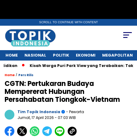
SCROLL TO CONTINUE WITH CONTENT
HOME
NASIONAL
POLITIK
EKONOMI
MEGAPOLITAN
an
Kisah Warga Puri Park View yang Terabaikan: Tak Punya AJ
/
Home
Pers Rilis
CGTN: Pertukaran Budaya
Mempererat Hubungan
Persahabatan Tiongkok-Vietnam
Tim Topik Indonesia
- Pewarta
Jumat, 17 April 2026
- 07:03 WIB