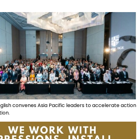
lish convenes Asia Pacific leaders to accelerate action
tion.