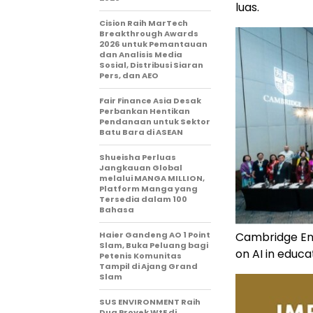
luas.
Cision Raih MarTech
Breakthrough Awards
2026 untuk Pemantauan
dan Analisis Media
Sosial, Distribusi Siaran
Pers, dan AEO
Fair Finance Asia Desak
Perbankan Hentikan
Pendanaan untuk Sektor
Batu Bara di ASEAN
Shueisha Perluas
Jangkauan Global
melalui MANGA MILLION,
Platform Manga yang
Tersedia dalam 100
Bahasa
Haier Gandeng AO 1 Point
Cambridge Eng
Slam, Buka Peluang bagi
on AI in educa
Petenis Komunitas
Tampil di Ajang Grand
Slam
SUS ENVIRONMENT Raih
Dua Proyek WtE di