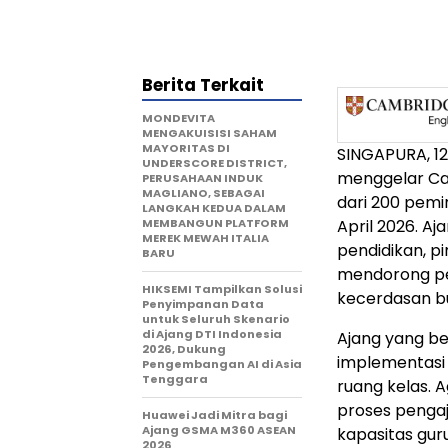
Berita Terkait
MONDEVITA
MENGAKUISISI SAHAM
MAYORITAS DI
SINGAPURA, 12
UNDERSCORE DISTRICT,
menggelar Cam
PERUSAHAAN INDUK
MAGLIANO, SEBAGAI
dari 200 pemi
LANGKAH KEDUA DALAM
MEMBANGUN PLATFORM
April 2026. A
MEREK MEWAH ITALIA
pendidikan, p
BARU
mendorong pe
HIKSEMI Tampilkan Solusi
kecerdasan bu
Penyimpanan Data
untuk Seluruh Skenario
di Ajang DTI Indonesia
Ajang yang be
2026, Dukung
implementasi p
Pengembangan AI di Asia
Tenggara
ruang kelas.
proses penga
Huawei Jadi Mitra bagi
Ajang GSMA M360 ASEAN
kapasitas gur
2026