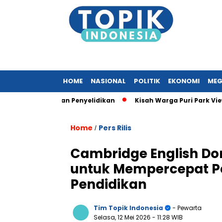
HOME
NASIONAL
POLITIK
EKONOMI
MEG
K Lakukan Penyelidikan
Kisah Warga Puri Park View yang Te
Home
Pers Rilis
/
Cambridge English Dor
untuk Mempercepat P
Pendidikan
Tim Topik Indonesia
- Pewarta
Selasa, 12 Mei 2026
- 11:28 WIB