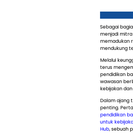
Sebagai bagia
menjadi mitra
memadukan ris
mendukung ten
Melalui keung
terus mengem
pendidikan ba
wawasan berb
kebijakan dan
Dalam ajang t
penting. Pert
pendidikan ba
untuk kebijak
Hub
, sebuah 