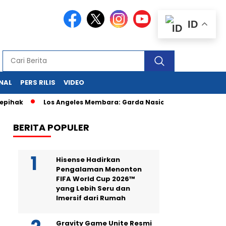
ID
NAL
PERS RILIS
VIDEO
Los Angeles Membara: Garda Nasional Kepung Demonstran Imi
BERITA POPULER
Hisense Hadirkan
Pengalaman Menonton
FIFA World Cup 2026™
yang Lebih Seru dan
Imersif dari Rumah
Gravity Game Unite Resmi