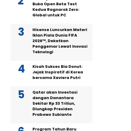
Buka Open Beta Test
Kedua Ragnarok Zero:
Global untuk PC
Hisense Luncurkan Materi
Iklan Piala Dunia FIFA
2026™, Dekatkan
Penggemar Lewat Inovasi
Teknologi
Kisah Sukses Bia Donut:
Jejak Inspiratif di Korea
bersama Xaviera Putri
Qatar akan Investasi
dengan Danantara
Sekitar Rp 33 Triliun,
Diungkap Presiden
Prabowo Subianto
Program Tahun Baru