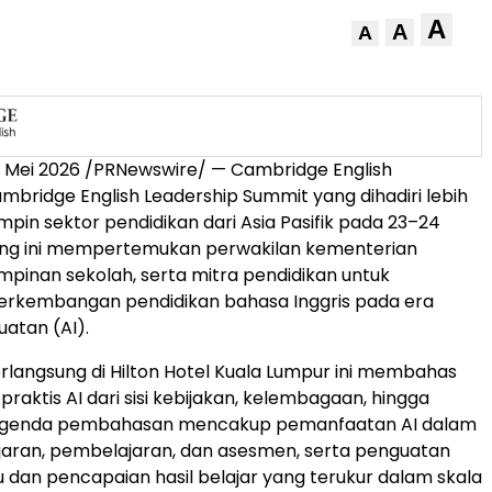
A
A
A
 Mei 2026 /PRNewswire/ — Cambridge English
bridge English Leadership Summit yang dihadiri lebih
mpin sektor pendidikan dari Asia Pasifik pada 23–24
jang ini mempertemukan perwakilan kementerian
impinan sekolah, serta mitra pendidikan untuk
rkembangan pendidikan bahasa Inggris pada era
atan (AI).
rlangsung di Hilton Hotel Kuala Lumpur ini membahas
raktis AI dari sisi kebijakan, kelembagaan, hingga
 Agenda pembahasan mencakup pemanfaatan AI dalam
jaran, pembelajaran, dan asesmen, serta penguatan
u dan pencapaian hasil belajar yang terukur dalam skala