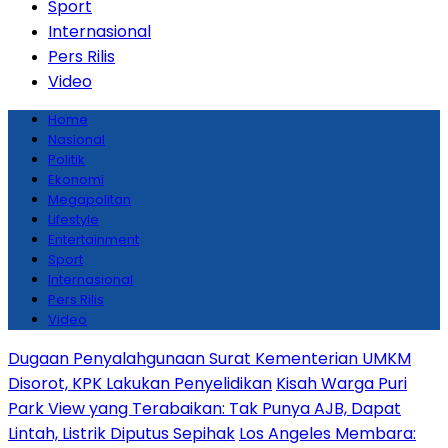
Sport
Internasional
Pers Rilis
Video
Home
Nasional
Politik
Ekonomi
Megapolitan
Lifestyle
Entertainment
Sport
Internasional
Pers Rilis
Video
Dugaan Penyalahgunaan Surat Kementerian UMKM
Disorot, KPK Lakukan Penyelidikan
Kisah Warga Puri
Park View yang Terabaikan: Tak Punya AJB, Dapat
Lintah, Listrik Diputus Sepihak
Los Angeles Membara: