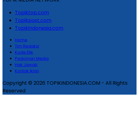
Topiktop.com
Topikpost.com
Topikindonesia.com
Home
Tim Redaksi
Kode Etik
Pedoman Media
Hak Jawab
Kontak Iklan
Copyright © 2026 TOPIKINDONESIA.COM - All Rights
Reserved