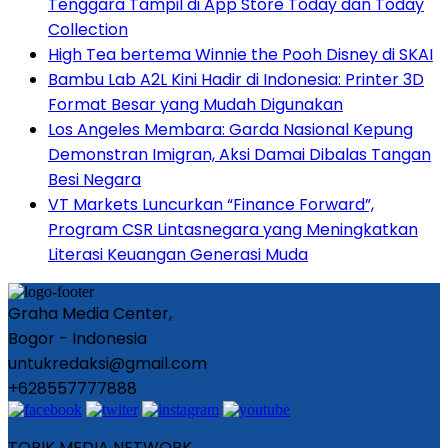
Tenggara Tampil di App Store Today dan Today
Collection
High Tea bertema Winnie the Pooh Disney di SKAI
Bambu Lab A2L Kini Hadir di Indonesia: Printer 3D
Format Besar yang Mudah Digunakan
Los Angeles Membara: Garda Nasional Kepung
Demonstran Imigran, Aksi Damai Dibalas Tangan
Besi Negara
VT Markets Luncurkan “Finance Forward”,
Program CSR Lintasnegara yang Meningkatkan
Literasi Keuangan Generasi Muda
Graha Media Center,
Bogor - Indonesia
untukredaksi@gmail.com
+628557777888
TOPIK MEDIA NETWORK