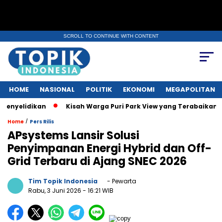
SCROLL TO CONTINUE WITH CONTENT
HOME
NASIONAL
POLITIK
EKONOMI
MEGAPOLITAN
idikan
Kisah Warga Puri Park View yang Terabaikan: Tak Puny
/
Home
Pers Rilis
APsystems Lansir Solusi
Penyimpanan Energi Hybrid dan Off-
Grid Terbaru di Ajang SNEC 2026
Tim Topik Indonesia
- Pewarta
Rabu, 3 Juni 2026
- 16:21 WIB