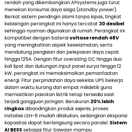
rendah yang dikembangkan APsystems juga turut
menekan konsumsi daya siaga (
standby power
).
Berkat sistem pendingin alami tanpa kipas, tingkat
kebisingan perangkat ini hanya tercatat
30 desibel
sehingga nyaman digunakan di rumah. Perangkat ini
kompatibel dengan baterai
voltase rendah 48V
yang meningkatkan aspek keselamatan, serta
mendukung pengisian dan pelepasan daya cepat
hingga 125A. Dengan fitur
oversizing
DC hingga dua
kali lipat dan dukungan
input
panel surya hingga 12
kW, perangkat ini memaksimalkan pemanfaatan
energi. Fitur perpindahan daya sekelas UPS bekerja
dalam waktu kurang dari empat milidetik guna
memastikan pasokan listrik tetap tersedia saat
terjadi gangguan jaringan. Berukuran
20% lebih
ringkas
dibandingkan produk sejenis, proses
instalasi LSH-6 mudah dilakukan, sedangkan ekspansi
kapasitas dapat berlangsung secara paralel.
Sistem
AI BESS
sebagai fitur bawaan mampu