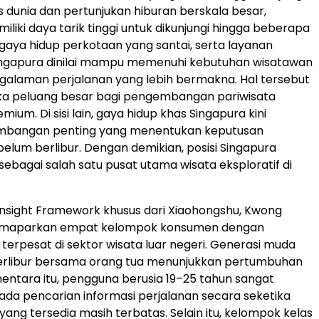
s dunia dan pertunjukan hiburan berskala besar,
liki daya tarik tinggi untuk dikunjungi hingga beberapa
tu, gaya hidup perkotaan yang santai, serta layanan
ingapura dinilai mampu memenuhi kebutuhan wisatawan
alaman perjalanan yang lebih bermakna. Hal tersebut
a peluang besar bagi pengembangan pariwisata
ium. Di sisi lain, gaya hidup khas Singapura kini
imbangan penting yang menentukan keputusan
elum berlibur. Dengan demikian, posisi Singapura
sebagai salah satu pusat utama wisata eksploratif di
nsight Framework khusus dari Xiaohongshu, Kwong
emaparkan empat kelompok konsumen dengan
erpesat di sektor wisata luar negeri. Generasi muda
erlibur bersama orang tua menunjukkan pertumbuhan
ementara itu, pengguna berusia 19–25 tahun sangat
da pencarian informasi perjalanan secara seketika
yang tersedia masih terbatas. Selain itu, kelompok kelas