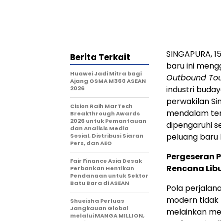
SINGAPURA, 15
Berita Terkait
baru ini meng
Huawei Jadi Mitra bagi
Outbound To
Ajang GSMA M360 ASEAN
industri budaya
2026
perwakilan Si
Cision Raih MarTech
mendalam ten
Breakthrough Awards
2026 untuk Pemantauan
dipengaruhi se
dan Analisis Media
peluang baru b
Sosial, Distribusi Siaran
Pers, dan AEO
Pergeseran P
Fair Finance Asia Desak
Rencana Lib
Perbankan Hentikan
Pendanaan untuk Sektor
Batu Bara di ASEAN
Pola perjalan
modern tidak 
Shueisha Perluas
Jangkauan Global
melainkan me
melalui MANGA MILLION,