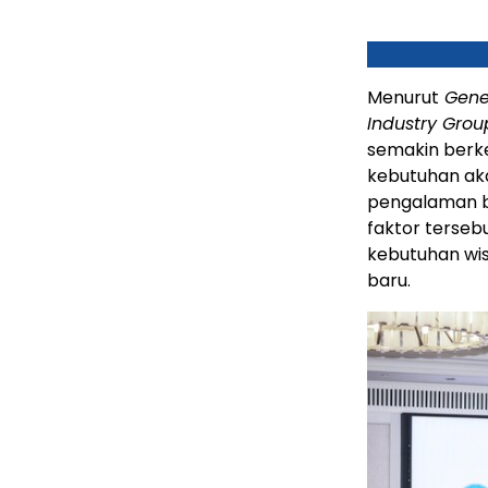
Menurut
Gene
Industry Grou
semakin berke
kebutuhan aka
pengalaman ba
faktor terseb
kebutuhan wi
baru.