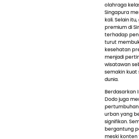
olahraga kela
Singapura memi
kali. Selain i
premium di S
terhadap peng
turut membuk
kesehatan prem
menjadi pert
wisatawan seb
semakin kuat 
dunia.
Berdasarkan I
Dodo juga m
pertumbuhan t
urban yang b
signifikan. S
bergantung pa
meski konten 