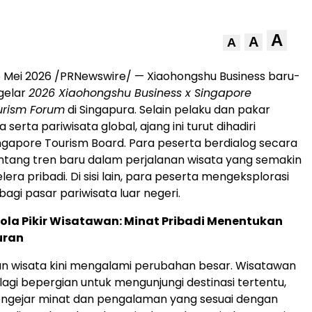
A
A
A
 Mei 2026 /PRNewswire/ — Xiaohongshu Business baru-
gelar
2026 Xiaohongshu Business x Singapore
urism Forum
di Singapura. Selain pelaku dan pakar
 serta pariwisata global, ajang ini turut dihadiri
ngapore Tourism Board. Para peserta berdialog secara
tang tren baru dalam perjalanan wisata yang semakin
lera pribadi. Di sisi lain, para peserta mengeksplorasi
agi pasar pariwisata luar negeri.
ola Pikir Wisatawan: Minat Pribadi Menentukan
uran
an wisata kini mengalami perubahan besar. Wisatawan
lagi bepergian untuk mengunjungi destinasi tertentu,
ngejar minat dan pengalaman yang sesuai dengan