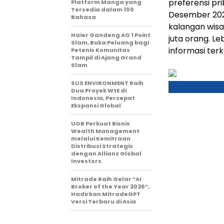
preferensi pr
Platform Manga yang
Tersedia dalam 100
Desember 2025
Bahasa
kalangan wisa
Haier Gandeng AO 1 Point
juta orang. L
Slam, Buka Peluang bagi
informasi terk
Petenis Komunitas
Tampil di Ajang Grand
Slam
SUS ENVIRONMENT Raih
Dua Proyek WtE di
Indonesia, Percepat
Ekspansi Global
UOB Perkuat Bisnis
Wealth Management
melalui Kemitraan
Distribusi Strategis
dengan Allianz Global
Investors
Mitrade Raih Gelar “AI
Broker of the Year 2026”,
Hadirkan MitradeGPT
Versi Terbaru di Asia