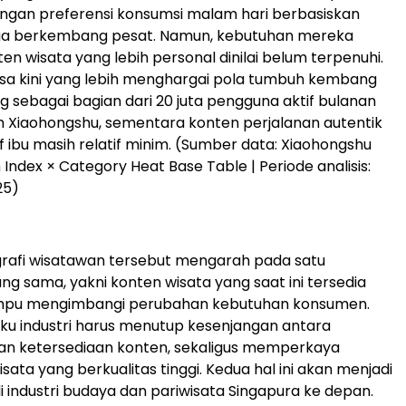
gan preferensi konsumsi malam hari berbasiskan
uga berkembang pesat. Namun, kebutuhan mereka
en wisata yang lebih personal dinilai belum terpenuhi.
sa kini yang lebih menghargai pola tumbuh kembang
g sebagai bagian dari 20 juta pengguna aktif bulanan
 Xiaohongshu, sementara konten perjalanan autentik
f ibu masih relatif minim. (Sumber data: Xiaohongshu
 Index × Category Heat Base Table | Periode analisis:
25)
afi wisatawan tersebut mengarah pada satu
ng sama, yakni konten wisata yang saat ini tersedia
ampu mengimbangi perubahan kebutuhan konsumen.
laku industri harus menutup kesenjangan antara
an ketersediaan konten, sekaligus memperkaya
sata yang berkualitas tinggi. Kedua hal ini akan menjadi
i industri budaya dan pariwisata Singapura ke depan.