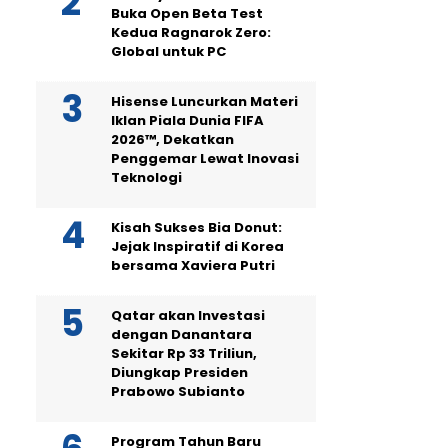
Buka Open Beta Test
Kedua Ragnarok Zero:
Global untuk PC
Hisense Luncurkan Materi
Iklan Piala Dunia FIFA
2026™, Dekatkan
Penggemar Lewat Inovasi
Teknologi
Kisah Sukses Bia Donut:
Jejak Inspiratif di Korea
bersama Xaviera Putri
Qatar akan Investasi
dengan Danantara
Sekitar Rp 33 Triliun,
Diungkap Presiden
Prabowo Subianto
Program Tahun Baru