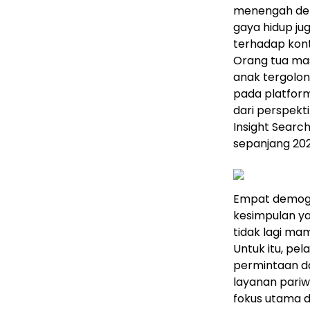
menengah den
gaya hidup j
terhadap kont
Orang tua ma
anak tergolon
pada platform
dari perspekti
Insight Search
sepanjang 20
Empat demogr
kesimpulan ya
tidak lagi m
Untuk itu, pe
permintaan d
layanan pariwi
fokus utama d