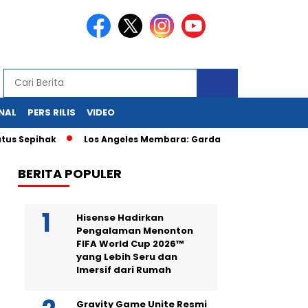
NAL
PERS RILIS
VIDEO
pihak
Los Angeles Membara: Garda Nasional Kepung Demonst
BERITA POPULER
Hisense Hadirkan
Pengalaman Menonton
FIFA World Cup 2026™
yang Lebih Seru dan
Imersif dari Rumah
Gravity Game Unite Resmi