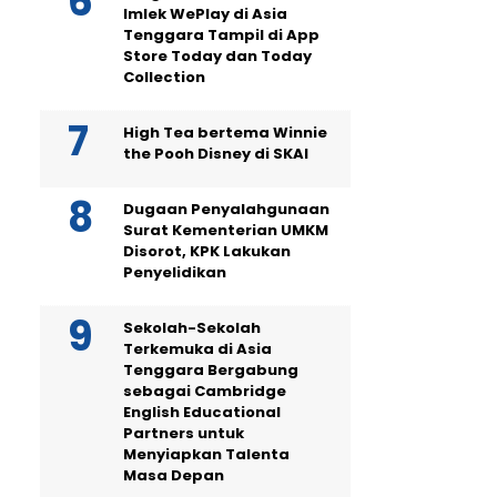
Imlek WePlay di Asia
Tenggara Tampil di App
Store Today dan Today
Collection
High Tea bertema Winnie
the Pooh Disney di SKAI
Dugaan Penyalahgunaan
Surat Kementerian UMKM
Disorot, KPK Lakukan
Penyelidikan
Sekolah-Sekolah
Terkemuka di Asia
Tenggara Bergabung
sebagai Cambridge
English Educational
Partners untuk
Menyiapkan Talenta
Masa Depan