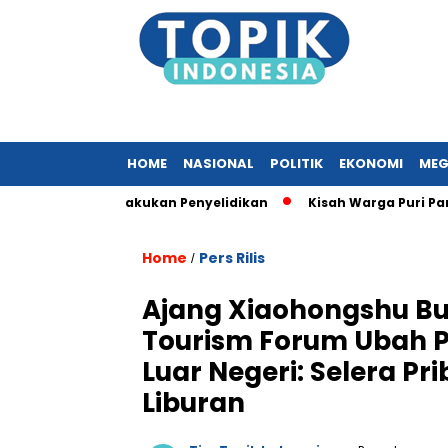
HOME
NASIONAL
POLITIK
EKONOMI
MEG
rot, KPK Lakukan Penyelidikan
Kisah Warga Puri Park View 
Home
Pers Rilis
/
Ajang Xiaohongshu Bu
Tourism Forum Ubah P
Luar Negeri: Selera P
Liburan