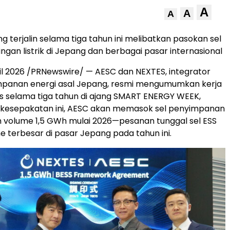
A
A
A
g terjalin selama tiga tahun ini melibatkan pasokan sel
ingan listrik di Jepang dan berbagai pasar internasional
il 2026 /PRNewswire/ — AESC dan NEXTES, integrator
mpanan energi asal Jepang, resmi mengumumkan kerja
s selama tiga tahun di ajang SMART ENERGY WEEK,
 kesepakatan ini, AESC akan memasok sel penyimpanan
 volume 1,5 GWh mulai 2026—pesanan tunggal sel ESS
 terbesar di pasar Jepang pada tahun ini.