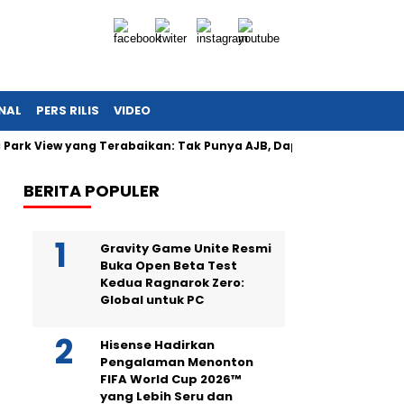
NAL
PERS RILIS
VIDEO
 Park View yang Terabaikan: Tak Punya AJB, Dapat Lintah, Listrik
BERITA POPULER
Gravity Game Unite Resmi
Buka Open Beta Test
Kedua Ragnarok Zero:
Global untuk PC
Hisense Hadirkan
Pengalaman Menonton
FIFA World Cup 2026™
yang Lebih Seru dan