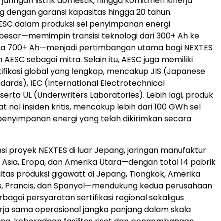
jaringan listrik domestik, hingga komitmen kinerja
g dengan garansi kapasitas hingga 20 tahun.
ESC dalam produksi sel penyimpanan energi
besar—memimpin transisi teknologi dari 300+ Ah ke
ga 700+ Ah—menjadi pertimbangan utama bagi NEXTES
AESC sebagai mitra. Selain itu, AESC juga memiliki
rtifikasi global yang lengkap, mencakup JIS (Japanese
ndards), IEC (International Electrotechnical
erta UL (Underwriters Laboratories). Lebih lagi, produk
 nol insiden kritis, mencakup lebih dari 100 GWh sel
penyimpanan energi yang telah dikirimkan secara
nsi proyek NEXTES di luar Jepang, jaringan manufaktur
i Asia, Eropa, dan Amerika Utara—dengan total 14 pabrik
tas produksi gigawatt di Jepang, Tiongkok, Amerika
ris, Prancis, dan Spanyol—mendukung kedua perusahaan
agai persyaratan sertifikasi regional sekaligus
ja sama operasional jangka panjang dalam skala