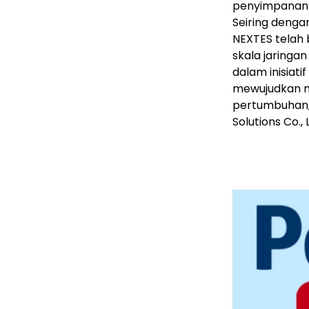
penyimpanan e
Seiring denga
NEXTES telah
skala jaringan
dalam inisiat
mewujudkan ma
pertumbuhan,
Solutions Co.,