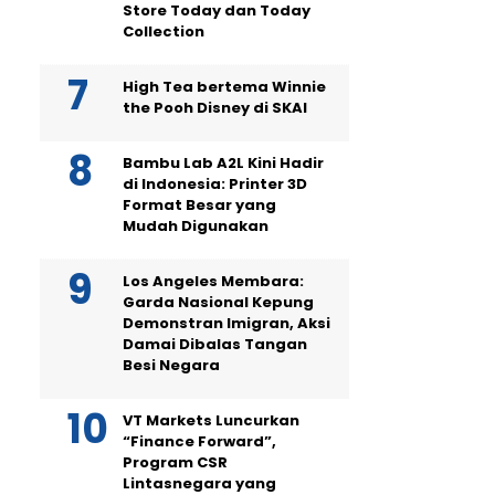
Store Today dan Today
Collection
High Tea bertema Winnie
the Pooh Disney di SKAI
Bambu Lab A2L Kini Hadir
di Indonesia: Printer 3D
Format Besar yang
Mudah Digunakan
Los Angeles Membara:
Garda Nasional Kepung
Demonstran Imigran, Aksi
Damai Dibalas Tangan
Besi Negara
VT Markets Luncurkan
“Finance Forward”,
Program CSR
Lintasnegara yang