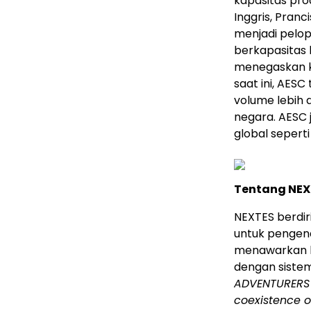
kapasitas prod
Inggris, Pranc
menjadi pelop
berkapasitas 
menegaskan k
saat ini, AES
volume lebih d
negara. AESC 
global seperti
Tentang NE
NEXTES berdi
untuk pengend
menawarkan b
dengan sistem
ADVENTURERS –
coexistence o