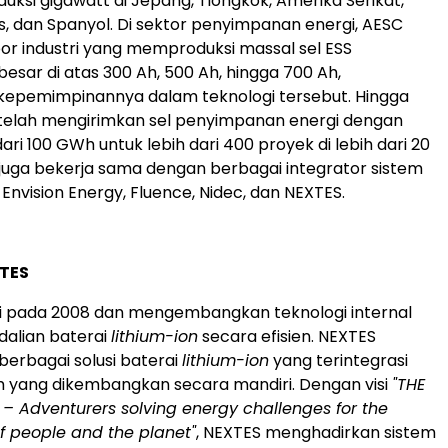
uksi gigawatt di Jepang, Tiongkok, Amerika Serikat,
is, dan Spanyol. Di sektor penyimpanan energi, AESC
or industri yang memproduksi massal sel ESS
besar di atas 300 Ah, 500 Ah, hingga 700 Ah,
epemimpinannya dalam teknologi tersebut. Hingga
C telah mengirimkan sel penyimpanan energi dengan
ari 100 GWh untuk lebih dari 400 proyek di lebih dari 20
juga bekerja sama dengan berbagai integrator sistem
 Envision Energy, Fluence, Nidec, dan NEXTES.
XTES
ri pada 2008 dan mengembangkan teknologi internal
alian baterai
lithium-ion
secara efisien. NEXTES
erbagai solusi baterai
lithium-ion
yang terintegrasi
 yang dikembangkan secara mandiri. Dengan visi
"THE
 Adventurers solving energy challenges for the
f people and the planet"
, NEXTES menghadirkan sistem