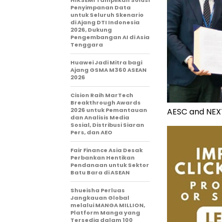
HIKSEMI Tampilkan Solusi
Penyimpanan Data
untuk Seluruh Skenario
di Ajang DTI Indonesia
2026, Dukung
Pengembangan AI di Asia
Tenggara
Huawei Jadi Mitra bagi
Ajang GSMA M360 ASEAN
2026
Cision Raih MarTech
Breakthrough Awards
AESC and NEXT
2026 untuk Pemantauan
dan Analisis Media
Sosial, Distribusi Siaran
Pers, dan AEO
Fair Finance Asia Desak
Perbankan Hentikan
Pendanaan untuk Sektor
Batu Bara di ASEAN
Shueisha Perluas
Jangkauan Global
melalui MANGA MILLION,
Platform Manga yang
Tersedia dalam 100