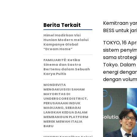
Kemitraan yan
Berita Terkait
BESS untuk jar
Himel Hadirkan Visi
Hunian Modern melalui
TOKYO, 16 Apr
Kampanye Global
“Dream Home”
sistem penyi
sama strategi
FAMILIARITÉ: Ketika
Tokyo. Dalam
Sinema dan Sastra
Bertemu dalam Sebuah
energi dengan
Karya Puitis
dengan volume
MONDEVITA
MENGAKUISISI SAHAM
MAYORITAS DI
UNDERSCORE DISTRICT,
PERUSAHAAN INDUK
MAGLIANO, SEBAGAI
LANGKAH KEDUA DALAM
MEMBANGUN PLATFORM
MEREK MEWAH ITALIA
BARU