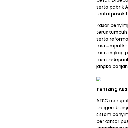
besar. Di Jep
serta pabrik
rantai pasok 
Pasar penyimp
terus tumbuh,
serta reformas
menempatkan 
menangkap pel
mengedepankan
jangka panjan
Tentang AE
AESC merupak
pengembangan 
sistem penyim
berkantor pus