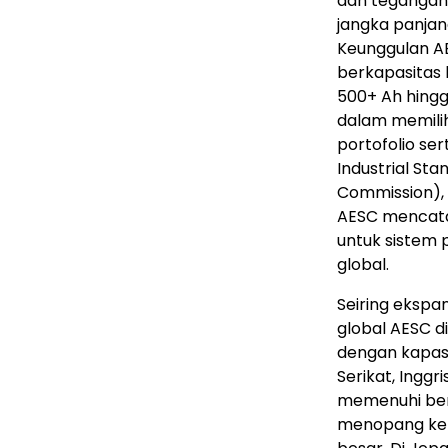
dan tegangan 
jangka panjan
Keunggulan A
berkapasitas 
500+ Ah hing
dalam memilih 
portofolio se
Industrial Sta
Commission), s
AESC mencatat
untuk sistem 
global.
Seiring ekspa
global AESC d
dengan kapasi
Serikat, Ingg
memenuhi berb
menopang ker