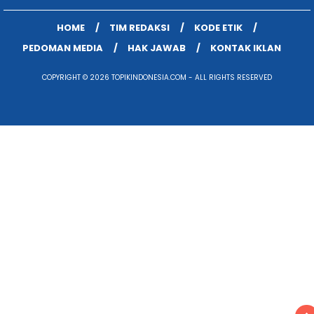
HOME
TIM REDAKSI
KODE ETIK
PEDOMAN MEDIA
HAK JAWAB
KONTAK IKLAN
COPYRIGHT © 2026 TOPIKINDONESIA.COM - ALL RIGHTS RESERVED