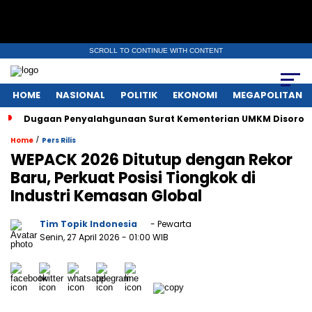
SCROLL TO CONTINUE WITH CONTENT
HOME
NASIONAL
POLITIK
EKONOMI
MEGAPOLITAN
Dugaan Penyalahgunaan Surat Kementerian UMKM Disorot, 
/
Home
Pers Rilis
WEPACK 2026 Ditutup dengan Rekor
Baru, Perkuat Posisi Tiongkok di
Industri Kemasan Global
Tim Topik Indonesia
- Pewarta
Senin, 27 April 2026
- 01:00 WIB