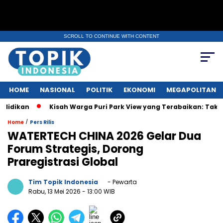
SCROLL TO CONTINUE WITH CONTENT
HOME
NASIONAL
POLITIK
EKONOMI
MEGAPOLITAN
an
Kisah Warga Puri Park View yang Terabaikan: Tak Punya AJB
/
Home
Pers Rilis
WATERTECH CHINA 2026 Gelar Dua
Forum Strategis, Dorong
Praregistrasi Global
Tim Topik Indonesia
- Pewarta
Rabu, 13 Mei 2026
- 13:00 WIB