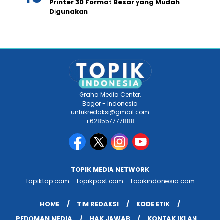
Printer 3D Format Besar yang Mudah
Digunakan
Graha Media Center,
Bogor - Indonesia
untukredaksi@gmail.com
+628557777888
TOPIK MEDIA NETWORK
Topiktop.com
Topikpost.com
Topikindonesia.com
HOME
TIM REDAKSI
KODE ETIK
PEDOMAN MEDIA
HAK JAWAB
KONTAK IKLAN