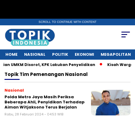
SCROLL TO CONTINUE WITH CONTENT
HOME
NASIONAL
POLITIK
EKONOMI
MEGAPOLITAN
an UMKM Disorot, KPK Lakukan Penyelidikan
Kisah Warga Pu
Topik
Tim Pemenangan Nasional
Nasional
Polda Metro Jaya Masih Periksa
Beberapa Ahli, Penyidikan Terhadap
Aiman Witjaksono Terus Berjalan
Rabu, 28 Februari 2024 - 04:53 WIB