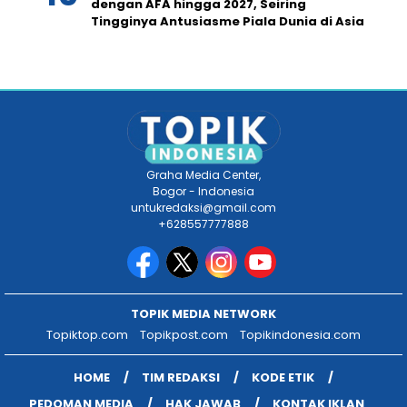
dengan AFA hingga 2027, Seiring
Tingginya Antusiasme Piala Dunia di Asia
Graha Media Center,
Bogor - Indonesia
untukredaksi@gmail.com
+628557777888
TOPIK MEDIA NETWORK
Topiktop.com
Topikpost.com
Topikindonesia.com
HOME
TIM REDAKSI
KODE ETIK
PEDOMAN MEDIA
HAK JAWAB
KONTAK IKLAN