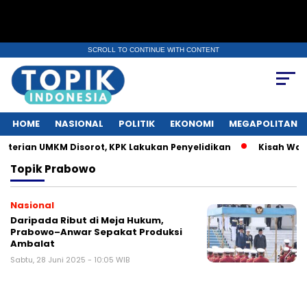
SCROLL TO CONTINUE WITH CONTENT
HOME
NASIONAL
POLITIK
EKONOMI
MEGAPOLITAN
erian UMKM Disorot, KPK Lakukan Penyelidikan
Kisah Warga
Topik
Prabowo
Nasional
Daripada Ribut di Meja Hukum,
Prabowo–Anwar Sepakat Produksi
Ambalat
Sabtu, 28 Juni 2025 - 10:05 WIB