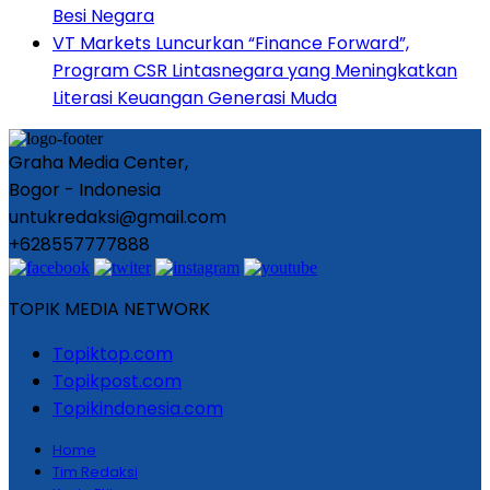
Besi Negara
VT Markets Luncurkan “Finance Forward”,
Program CSR Lintasnegara yang Meningkatkan
Literasi Keuangan Generasi Muda
Graha Media Center,
Bogor - Indonesia
untukredaksi@gmail.com
+628557777888
TOPIK MEDIA NETWORK
Topiktop.com
Topikpost.com
Topikindonesia.com
Home
Tim Redaksi