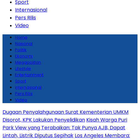
Sport
Internasional
Pers Rilis
Video
Home
Nasional
Politik
Ekonomi
Megapolitan
Lifestyle
Entertainment
Sport
Internasional
Pers Rilis
Video
Dugaan Penyalahgunaan Surat Kementerian UMKM
Disorot, KPK Lakukan Penyelidikan
Kisah Warga Puri
Park View yang Terabaikan: Tak Punya AJB, Dapat
Lintah, Listrik Diputus Sepihak
Los Angeles Membara: